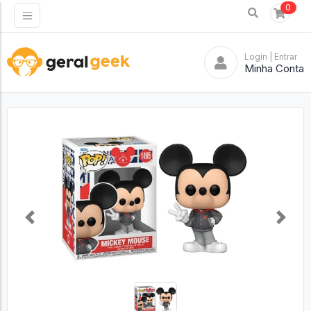
0
Login
| Entrar
Minha Conta
Previous
Next