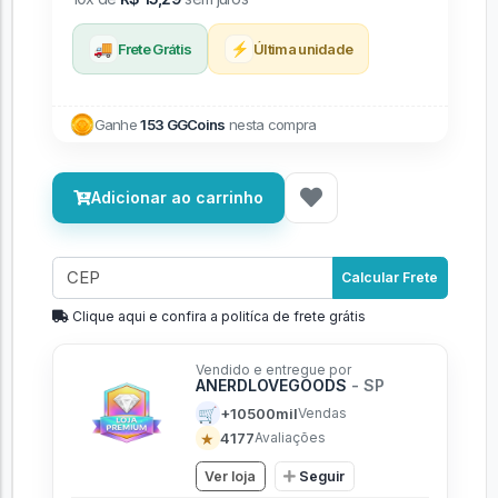
🚚
⚡
Frete Grátis
Última unidade
Ganhe
153 GGCoins
nesta compra
Adicionar ao carrinho
Calcular Frete
Clique aqui e confira a politíca de frete grátis
Vendido e entregue por
ANERDLOVEGOODS
- SP
🛒
+10500mil
Vendas
★
4177
Avaliações
Ver loja
Seguir