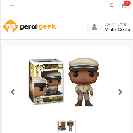
0
Login
| Entrar
Minha Conta
Previous
Next