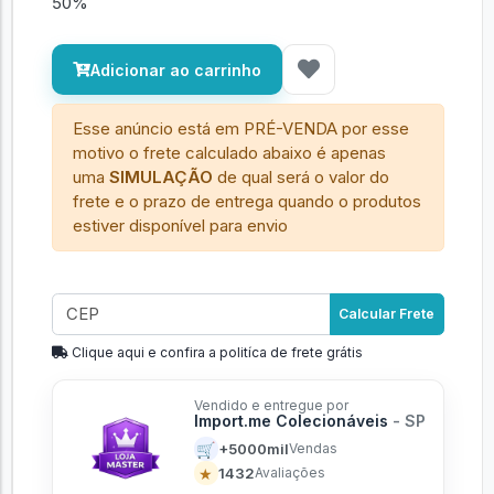
50%
Adicionar ao carrinho
Esse anúncio está em PRÉ-VENDA por esse
motivo o frete calculado abaixo é apenas
uma
SIMULAÇÃO
de qual será o valor do
frete e o prazo de entrega quando o produtos
estiver disponível para envio
Calcular Frete
Clique aqui e confira a politíca de frete grátis
Vendido e entregue por
Import.me Colecionáveis
- SP
🛒
+5000mil
Vendas
★
1432
Avaliações