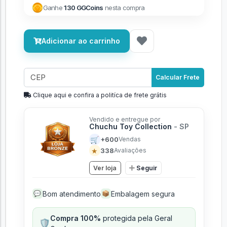
Ganhe
130 GGCoins
nesta compra
Adicionar ao carrinho
Calcular Frete
Clique aqui e confira a politíca de frete grátis
Vendido e entregue por
Chuchu Toy Collection
- SP
🛒
+600
Vendas
★
338
Avaliações
Ver loja
Seguir
Bom atendimento
Embalagem segura
💬
📦
Compra 100%
protegida pela Geral
🛡️