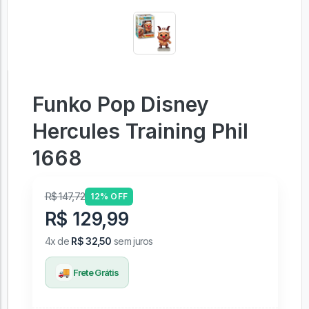
Funko Pop Disney
Hercules Training Phil
1668
R$ 147,72
12% OFF
R$ 129,99
4x de
R$ 32,50
sem juros
🚚
Frete Grátis