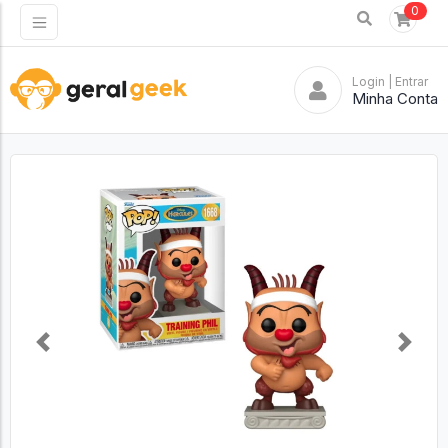
0
Login
| Entrar
Minha Conta
Previous
Next