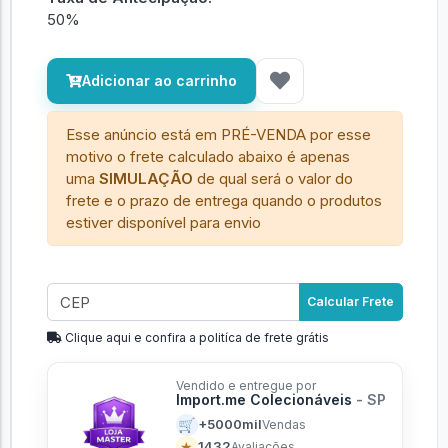
50%
Adicionar ao carrinho
Esse anúncio está em PRÉ-VENDA por esse
motivo o frete calculado abaixo é apenas
uma
SIMULAÇÃO
de qual será o valor do
frete e o prazo de entrega quando o produtos
estiver disponível para envio
Calcular Frete
Clique aqui e confira a politíca de frete grátis
Vendido e entregue por
Import.me Colecionáveis
- SP
🛒
+5000mil
Vendas
★
1432
Avaliações