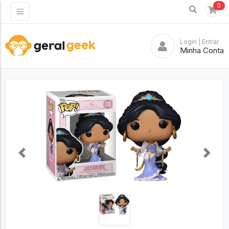
0
Login
| Entrar
Minha Conta
Previous
Next