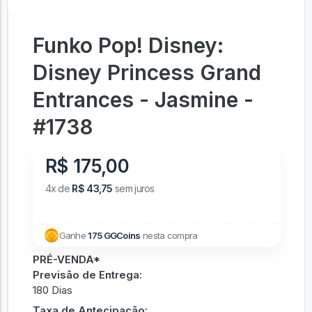
Funko Pop! Disney:
Disney Princess Grand
Entrances - Jasmine -
#1738
R$ 175,00
4x de
R$ 43,75
sem juros
Ganhe
175 GGCoins
nesta compra
PRÉ-VENDA*
Previsão de Entrega:
180 Dias
Taxa de Antecipação: