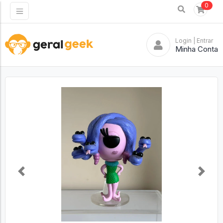
0
Login
| Entrar
Minha Conta
Previous
Next