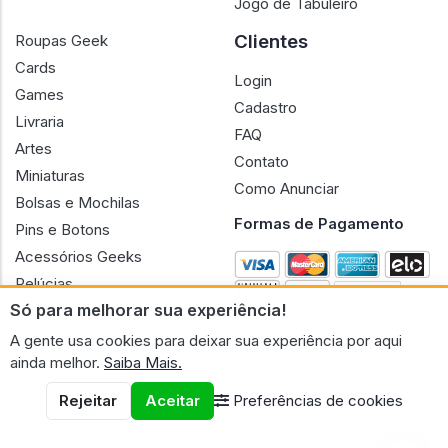
Jogo de Tabuleiro
Clientes
Roupas Geek
Cards
Login
Games
Cadastro
Livraria
FAQ
Artes
Contato
Miniaturas
Como Anunciar
Bolsas e Mochilas
Formas de Pagamento
Pins e Botons
Acessórios Geeks
Pelúcias
Só para melhorar sua experiência!
Bonecas
A gente usa cookies para deixar sua experiência por aqui
ainda melhor.
Saiba Mais.
Rejeitar
Aceitar
Preferências de cookies
CNPJ n.º 30.220.458/0001-17 - GERAL GEEK PORTAL ELETRONICO
LTDA.