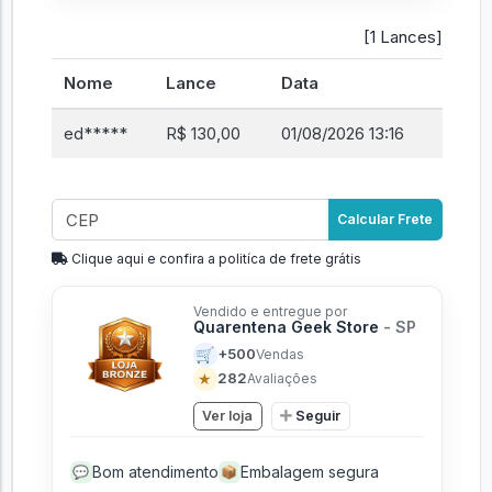
[1 Lances]
Nome
Lance
Data
ed*****
R$ 130,00
01/08/2026 13:16
Calcular Frete
Clique aqui e confira a politíca de frete grátis
Vendido e entregue por
Quarentena Geek Store
- SP
🛒
+500
Vendas
★
282
Avaliações
Ver loja
Seguir
Bom atendimento
Embalagem segura
💬
📦