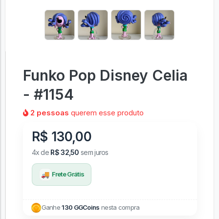
Funko Pop Disney Celia
- #1154
2 pessoas
querem esse produto
R$ 130,00
4x de
R$ 32,50
sem juros
🚚
Frete Grátis
Ganhe
130 GGCoins
nesta compra