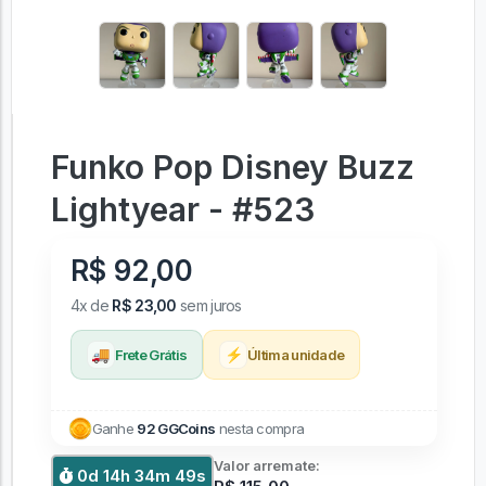
Funko Pop Disney Buzz
Lightyear - #523
R$ 92,00
4x de
R$ 23,00
sem juros
🚚
⚡
Frete Grátis
Última unidade
Ganhe
92 GGCoins
nesta compra
Valor arremate:
0d 14h 34m 48s