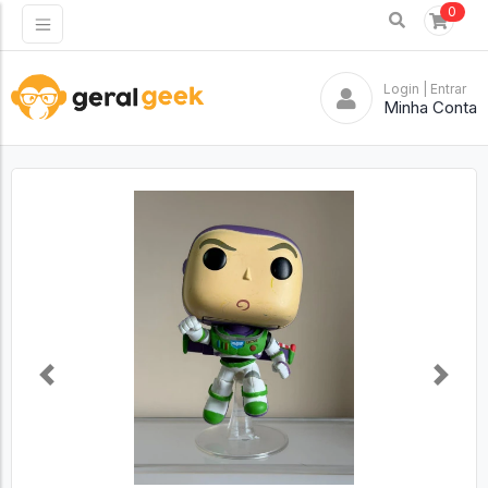
0
Login
| Entrar
Minha Conta
Previous
Next