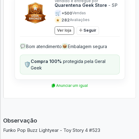
Vendido e entregue por
Quarentena Geek Store
- SP
🛒
+500
Vendas
★
282
Avaliações
Ver loja
Seguir
Bom atendimento
Embalagem segura
💬
📦
Compra 100%
protegida pela Geral
🛡️
Geek
Anunciar um igual
Observação
Funko Pop Buzz Lightyear - Toy Story 4 #523