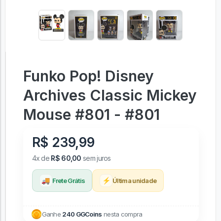
Funko Pop! Disney
Archives Classic Mickey
Mouse #801 - #801
R$ 239,99
4x de
R$ 60,00
sem juros
🚚
⚡
Frete Grátis
Última unidade
Ganhe
240 GGCoins
nesta compra