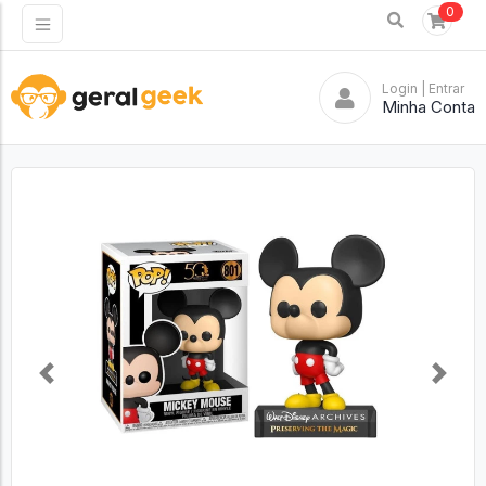
0
Login
| Entrar
Minha Conta
Previous
Next