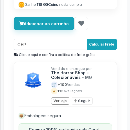
Ganhe
118 GGCoins
nesta compra
Adicionar ao carrinho
Calcular Frete
Clique aqui e confira a politíca de frete grátis
Vendido e entregue por
The Horror Shop -
Colecionáveis
- MG
🛒
+100
Vendas
★
113
Avaliações
Ver loja
Seguir
Embalagem segura
📦