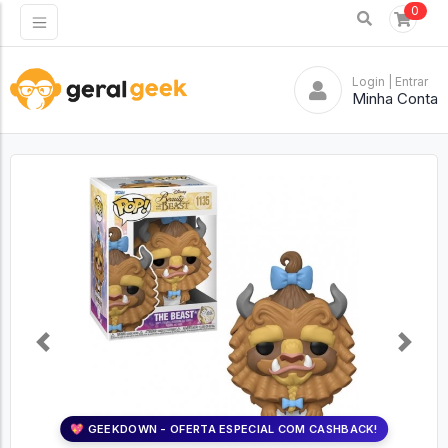
0
Login
| Entrar
Minha Conta
Previous
Next
💖 GEEKDOWN - OFERTA ESPECIAL COM CASHBACK!