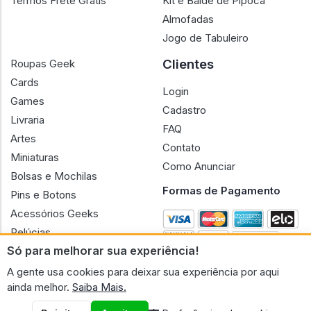
Termos Frete Grátis
Kit e Balde de Pipoca
Almofadas
Jogo de Tabuleiro
Clientes
Roupas Geek
Cards
Login
Games
Cadastro
Livraria
FAQ
Artes
Contato
Miniaturas
Como Anunciar
Bolsas e Mochilas
Formas de Pagamento
Pins e Botons
Acessórios Geeks
Pelúcias
Só para melhorar sua experiência!
Bonecas
A gente usa cookies para deixar sua experiência por aqui
ainda melhor.
Saiba Mais.