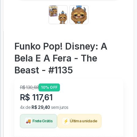
Funko Pop! Disney: A
Bela E A Fera - The
Beast - #1135
R$ 130,68
10% OFF
R$ 117,61
4x de
R$ 29,40
sem juros
🚚
⚡
Frete Grátis
Última unidade