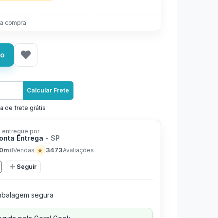
a compra
ho
Calcular Frete
a de frete grátis
 entregue por
ronta Entrega
- SP
0mil
★
3473
Vendas
Avaliações
Seguir
balagem segura