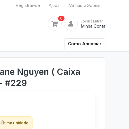
Registrar-se
Ajuda
Minhas GGcoins
0
Login
| Entrar
Minha Conta
Como Anunciar
ane Nguyen ( Caixa
 - #229
Última unidade