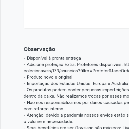
Observação
- Disponível à pronta entrega
- Adicione proteção Extra: Protetores disponíveis: h
colecionaveis/173/anuncios?filtro=Protetor&face
- Produto novo e original
- Importação dos Estados Unidos, Europa e Austrália
- Os produtos podem conter pequenas imperfeições d
dentro da caixa. Não realizamos trocas por esses mo
- Não nos responsabilizamos por danos causados pel
com reforço interno.
- Atenção: devido a pandemia nossos envios estão 
o volume e necessidade.
- Seus benefícios em ser iToyziano são mágicos: Liv