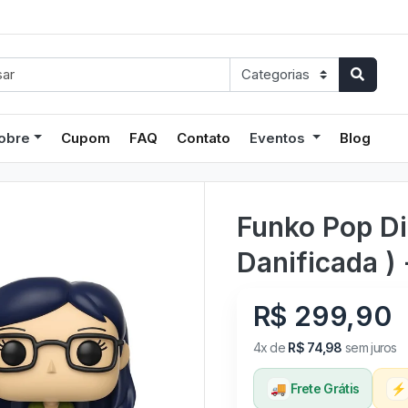
obre
Cupom
FAQ
Contato
Eventos
Blog
Funko Pop Di
Danificada )
R$ 299,90
4x de
R$ 74,98
sem juros
🚚
Frete Grátis
⚡