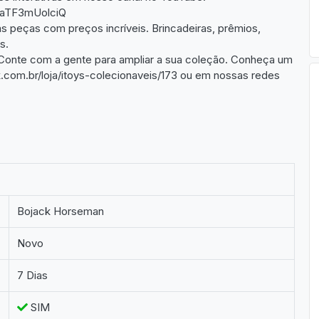
CaTF3mUolciQ
s peças com preços incríveis. Brincadeiras, prêmios,
s.
Conte com a gente para ampliar a sua coleção. Conheça um
com.br/loja/itoys-colecionaveis/173 ou em nossas redes
Bojack Horseman
Novo
7 Dias
SIM