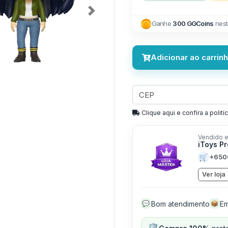
Next
Ganhe
300 GGCoins
nest
Adicionar ao carrin
Clique aqui e confira a politíc
Vendido e
iToys P
🛒
+650
Ver loja
Bom atendimento
Em
💬
📦
🛡️