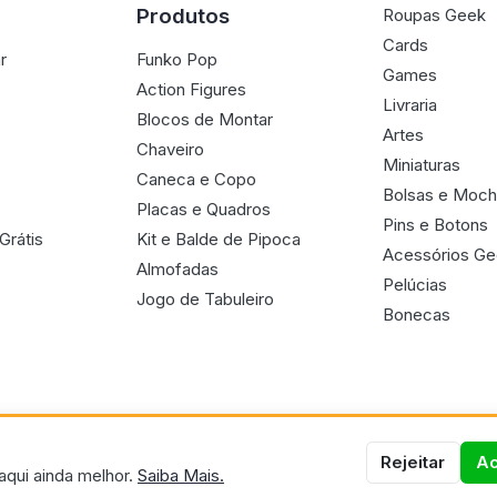
Produtos
Roupas Geek
Cards
r
Funko Pop
Games
Action Figures
Livraria
Blocos de Montar
Artes
Chaveiro
Miniaturas
Caneca e Copo
Bolsas e Moch
Placas e Quadros
Pins e Botons
Grátis
Kit e Balde de Pipoca
Acessórios G
Almofadas
Pelúcias
Jogo de Tabuleiro
Bonecas
Rejeitar
Ac
aqui ainda melhor.
Saiba Mais.