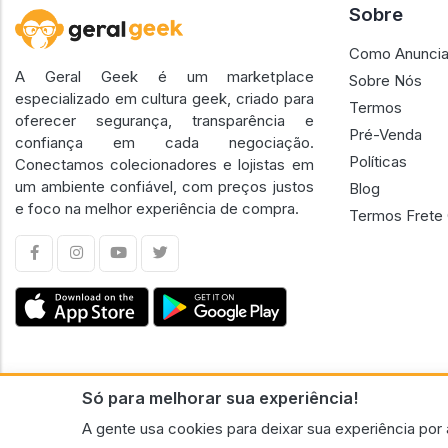
Sobre
Como Anuncia
A Geral Geek é um marketplace
Sobre Nós
especializado em cultura geek, criado para
Termos
oferecer segurança, transparência e
Pré-Venda
confiança em cada negociação.
Políticas
Conectamos colecionadores e lojistas em
um ambiente confiável, com preços justos
Blog
e foco na melhor experiência de compra.
Termos Frete 
Só para melhorar sua experiência!
CNPJ n.º 30.220.458/0001-17 - GERAL GEEK PORTAL ELETRONICO LTDA.
A gente usa cookies para deixar sua experiência por 
© 2026 Geral Geek