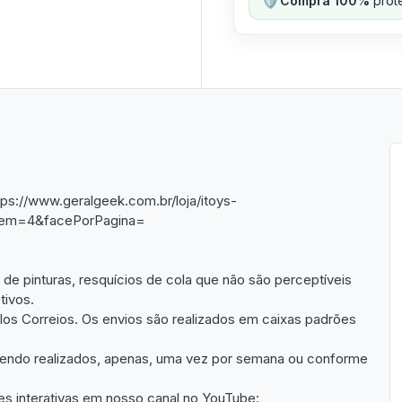
Compra 100%
prote
ttps://www.geralgeek.com.br/loja/itoys-
Ordem=4&facePorPagina=
e pinturas, resquícios de cola que não são perceptíveis
tivos.
os Correios. Os envios são realizados em caixas padrões
sendo realizados, apenas, uma vez por semana ou conforme
es interativas em nosso canal no YouTube: