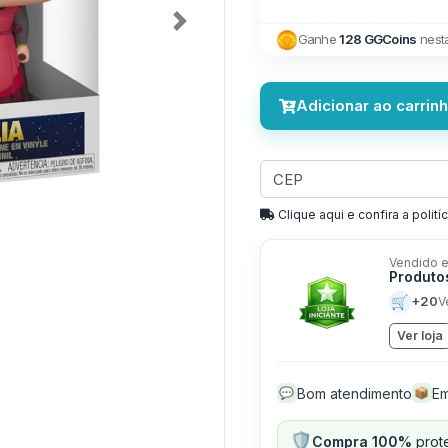
Next
Ganhe
128 GGCoins
nest
Adicionar ao carrin
Clique aqui e confira a politíc
Vendido e
Produto
🛒
+20
V
Ver loja
Bom atendimento
Em
💬
📦
🛡️
Compra 100%
prote