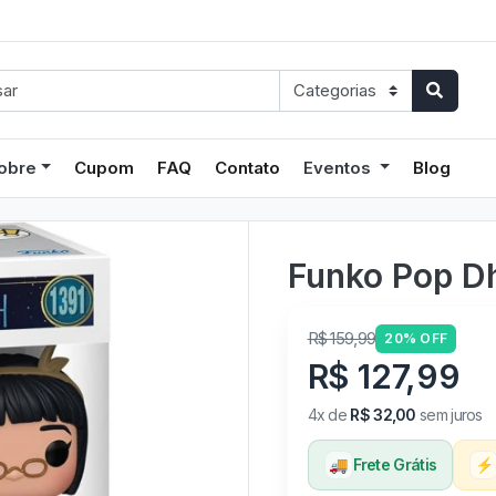
obre
Cupom
FAQ
Contato
Eventos
Blog
Funko Pop Dh
R$ 159,99
20% OFF
R$ 127,99
4x de
R$ 32,00
sem juros
🚚
Frete Grátis
⚡