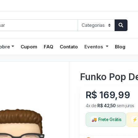
obre
Cupom
FAQ
Contato
Eventos
Blog
Funko Pop De
R$ 169,99
4x de
R$ 42,50
sem juros
🚚
Frete Grátis
⚡