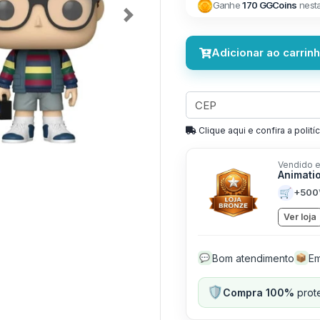
Ganhe
170 GGCoins
nest
Next
Adicionar ao carrin
Clique aqui e confira a politíc
Vendido e
Animati
🛒
+500
Ver loja
Bom atendimento
Em
💬
📦
🛡️
Compra 100%
prote