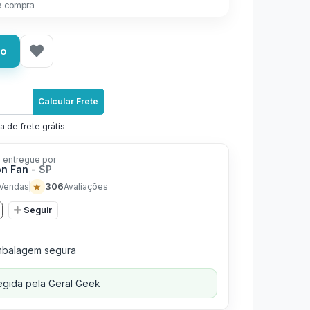
a compra
ho
Calcular Frete
a de frete grátis
 entregue por
on Fan
- SP
★
306
Vendas
Avaliações
Seguir
balagem segura
gida pela Geral Geek