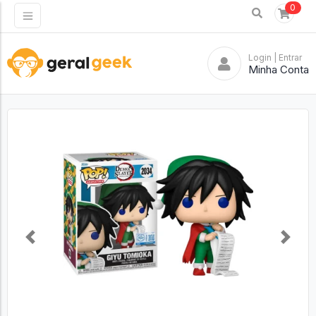
0
Login
| Entrar
Minha Conta
Previous
Next