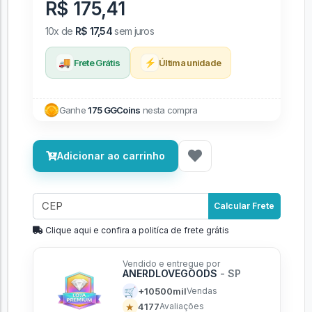
R$ 175,41
10x de
R$ 17,54
sem juros
🚚
⚡
Frete Grátis
Última unidade
Ganhe
175 GGCoins
nesta compra
Adicionar ao carrinho
Calcular Frete
Clique aqui e confira a politíca de frete grátis
Vendido e entregue por
ANERDLOVEGOODS
- SP
🛒
+10500mil
Vendas
★
4177
Avaliações