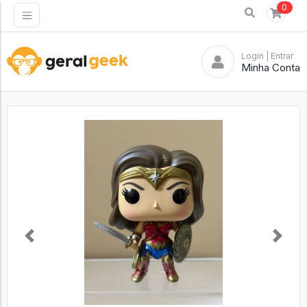
0
Login
| Entrar
Minha Conta
Previous
Next