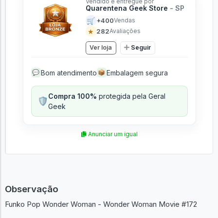
Vendido e entregue por
Quarentena Geek Store
- SP
🛒
+400
Vendas
★
282
Avaliações
Ver loja
Seguir
Bom atendimento
Embalagem segura
💬
📦
Compra 100%
protegida pela Geral
🛡️
Geek
Anunciar um igual
Observação
Funko Pop Wonder Woman - Wonder Woman Movie #172