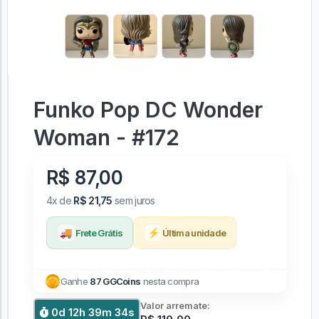
Funko Pop DC Wonder
Woman - #172
R$ 87,00
4x de
R$ 21,75
sem juros
🚚
⚡
Frete Grátis
Última unidade
Ganhe
87 GGCoins
nesta compra
Valor arremate:
0d 12h 39m 34s