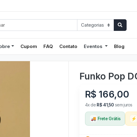
obre
Cupom
FAQ
Contato
Eventos
Blog
Funko Pop D
R$ 166,00
4x de
R$ 41,50
sem juros
🚚
Frete Grátis
⚡