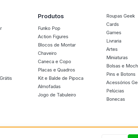
Produtos
Roupas Geek
Cards
r
Funko Pop
Games
Action Figures
Livraria
Blocos de Montar
Artes
Chaveiro
Miniaturas
Caneca e Copo
Bolsas e Moch
Placas e Quadros
Pins e Botons
Grátis
Kit e Balde de Pipoca
Acessórios G
Almofadas
Pelúcias
Jogo de Tabuleiro
Bonecas