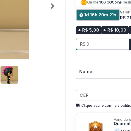
Ganhe
166 GGCoins
nest
Next
Valor
1d 16h 20m 21s
R$ 2
+ R$ 5,00
+ R$ 10,00
Nome
Clique aqui e confira a politíc
Vendido e
Quarent
+500