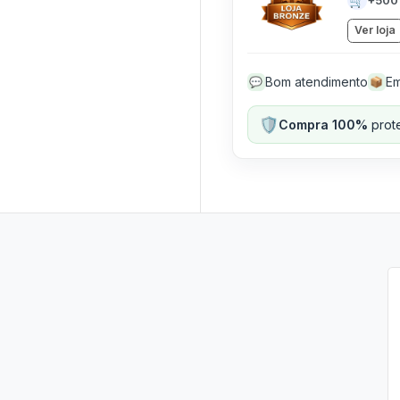
🛒
Ver loja
Bom atendimento
Em
💬
📦
🛡️
Compra 100%
prote