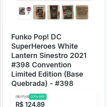
Funko Pop! DC
SuperHeroes White
Lantern Sinestro 2021
#398 Convention
Limited Edition (Base
Quebrada) - #398
R$ 171,08
27% OFF
R$ 124,89