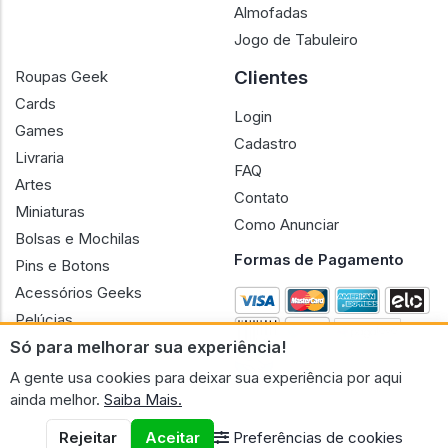
Almofadas
Jogo de Tabuleiro
Clientes
Roupas Geek
Cards
Login
Games
Cadastro
Livraria
FAQ
Artes
Contato
Miniaturas
Como Anunciar
Bolsas e Mochilas
Formas de Pagamento
Pins e Botons
Acessórios Geeks
Pelúcias
Só para melhorar sua experiência!
Bonecas
A gente usa cookies para deixar sua experiência por aqui
ainda melhor.
Saiba Mais.
Rejeitar
Aceitar
Preferências de cookies