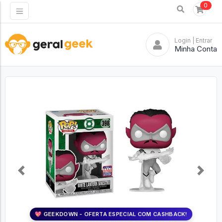
0
Login
| Entrar
Minha Conta
Previous
Next
💖 GEEKDOWN - OFERTA ESPECIAL COM CASHBACK!