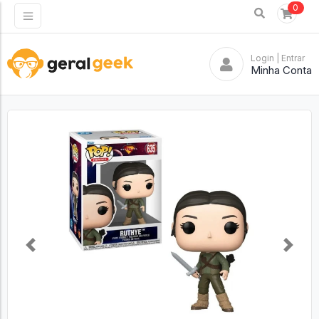
0
Login
| Entrar
Minha Conta
Previous
Next