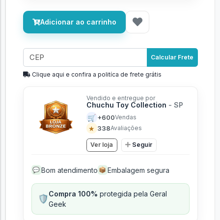
Adicionar ao carrinho
Calcular Frete
Clique aqui e confira a politíca de frete grátis
Vendido e entregue por
Chuchu Toy Collection
- SP
🛒
+600
Vendas
★
338
Avaliações
Ver loja
Seguir
Bom atendimento
Embalagem segura
💬
📦
Compra 100%
protegida pela Geral
🛡️
Geek