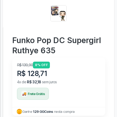
Funko Pop DC Supergirl
Ruthye 635
R$ 139,90
8% OFF
R$ 128,71
4x de
R$ 32,18
sem juros
🚚
Frete Grátis
Ganhe
129 GGCoins
nesta compra