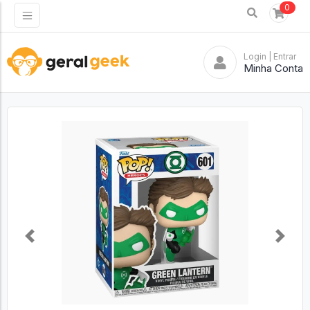
0
Login
| Entrar
Minha Conta
Previous
Next