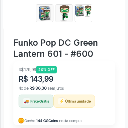
Funko Pop DC Green
Lantern 601 - #600
R$ 179,99
20% OFF
R$ 143,99
4x de
R$ 36,00
sem juros
🚚
⚡
Frete Grátis
Última unidade
Ganhe
144 GGCoins
nesta compra