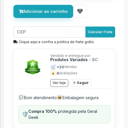
Adicionar ao carrinho
Calcular Frete
Clique aqui e confira a politíca de frete grátis
Vendido e entregue por
Produtos Variados
- SC
🛒
+20
Vendas
★
6
Avaliações
Ver loja
Seguir
Bom atendimento
Embalagem segura
💬
📦
Compra 100%
protegida pela Geral
🛡️
Geek