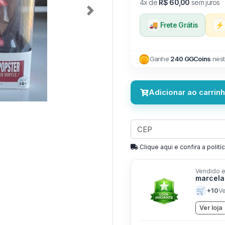
4x de
R$ 60,00
sem juros
Next
🚚
Frete Grátis
⚡
Ganhe
240 GGCoins
nest
Adicionar ao carrin
Clique aqui e confira a politíc
Vendido e
marcela
🛒
+10
V
Ver loja