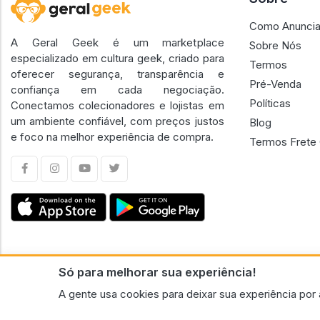
Como Anuncia
A Geral Geek é um marketplace
Sobre Nós
especializado em cultura geek, criado para
Termos
oferecer segurança, transparência e
Pré-Venda
confiança em cada negociação.
Políticas
Conectamos colecionadores e lojistas em
um ambiente confiável, com preços justos
Blog
e foco na melhor experiência de compra.
Termos Frete 
Só para melhorar sua experiência!
CNPJ n.º 30.220.458/0001-17 - GERAL GEEK PORTAL ELETRONICO LTDA.
A gente usa cookies para deixar sua experiência por 
© 2026 Geral Geek