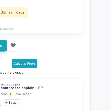
Última unidade
a compra
ho
Calcular Frete
a de frete grátis
 entregue por
 santarossa sapiain
- SP
★
6
endas
Avaliações
Seguir