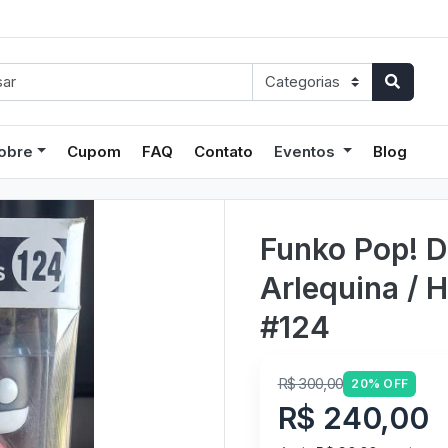
obre
Cupom
FAQ
Contato
Eventos
Blog
Funko Pop! 
Arlequina / 
#124
R$ 300,00
20% OFF
R$ 240,00