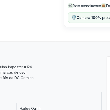
Bom atendimento
Em
💬
📦
🛡️
Compra 100%
prote
uinn Imposter #124
 marcas de uso.
 e fãs da DC Comics.
Harley Quinn