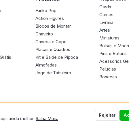
Cards
r
Funko Pop
Games
Action Figures
Livraria
Blocos de Montar
Artes
Chaveiro
Miniaturas
Caneca e Copo
Bolsas e Moch
Placas e Quadros
Pins e Botons
Grátis
Kit e Balde de Pipoca
Acessórios G
Almofadas
Pelúcias
Jogo de Tabuleiro
Bonecas
Rejeitar
Ac
aqui ainda melhor.
Saiba Mais.