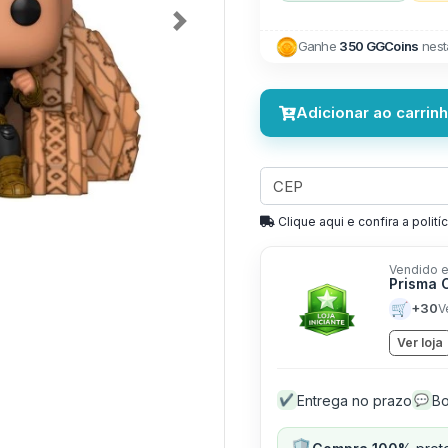
Next
Ganhe
350 GGCoins
nest
Adicionar ao carrin
Clique aqui e confira a politíc
Vendido e
Prisma 
🛒
+30
V
Ver loja
Entrega no prazo
Bo
✔
💬
🛡️