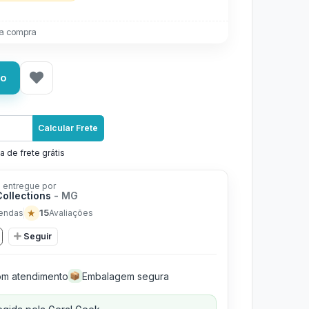
a compra
ho
Calcular Frete
a de frete grátis
 entregue por
Collections
- MG
★
15
endas
Avaliações
Seguir
m atendimento
Embalagem segura
📦