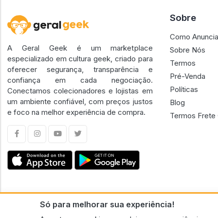
Sobre
Como Anuncia
A Geral Geek é um marketplace
Sobre Nós
especializado em cultura geek, criado para
Termos
oferecer segurança, transparência e
Pré-Venda
confiança em cada negociação.
Políticas
Conectamos colecionadores e lojistas em
um ambiente confiável, com preços justos
Blog
e foco na melhor experiência de compra.
Termos Frete 
Só para melhorar sua experiência!
CNPJ n.º 30.220.458/0001-17 - GERAL GEEK PORTAL ELETRONICO LTDA.