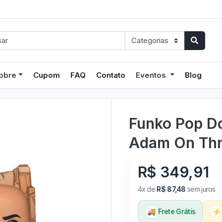
obre
Cupom
FAQ
Contato
Eventos
Blog
Funko Pop Dc
Adam On Thro
R$ 349,91
4x de
R$ 87,48
sem juros
🚚
Frete Grátis
⚡