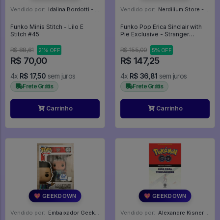
Vendido por:
Idalina Bordotti - SP
Vendido por:
Nerdilium Store - SP
Funko Minis Stitch - Lilo E
Funko Pop Erica Sinclair with
Stitch #45
Pie Exclusive - Stranger
Things #1812
R$ 88,61
R$ 155,00
21% OFF
5% OFF
R$ 70,00
R$ 147,25
4x
R$ 17,50
sem juros
4x
R$ 36,81
sem juros
Frete Grátis
Frete Grátis
Carrinho
Carrinho
💖 GEEKDOWN
💖 GEEKDOWN
Vendido por:
Embaixador Geek - SP
Vendido por:
Alexandre Kisner - PR