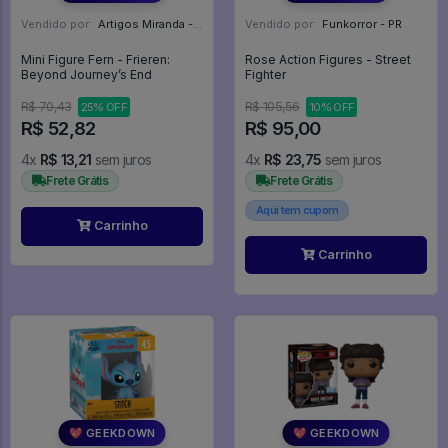
Vendido por:
Artigos Miranda - RJ
Vendido por:
Funkorror - PR
Mini Figure Fern - Frieren:
Rose Action Figures - Street
Beyond Journey’s End
Fighter
R$ 70,43
R$ 105,56
25% OFF
10% OFF
R$ 52,82
R$ 95,00
4x
R$ 13,21
sem juros
4x
R$ 23,75
sem juros
Frete Grátis
Frete Grátis
Aqui tem cupom
Carrinho
Carrinho
💖 GEEKDOWN
💖 GEEKDOWN