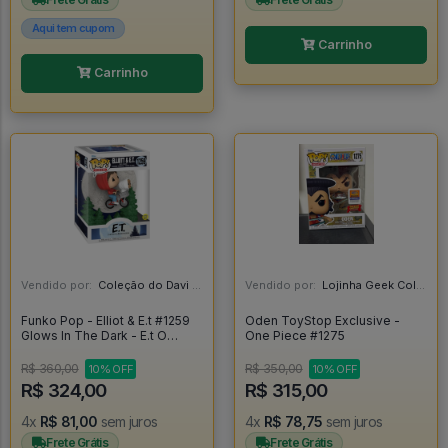
Aqui tem cupom
Carrinho
Carrinho
Vendido por:
Coleção do Davi - RJ
Vendido por:
Lojinha Geek Colecionáveis - DF
Funko Pop - Elliot & E.t #1259
Oden ToyStop Exclusive -
Glows In The Dark - E.t O
One Piece #1275
Extraterrestre - E.T Extra
Terrestre #1259
R$ 360,00
R$ 350,00
10% OFF
10% OFF
R$ 324,00
R$ 315,00
4x
R$ 81,00
sem juros
4x
R$ 78,75
sem juros
Frete Grátis
Frete Grátis