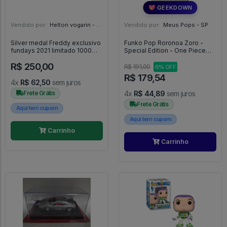
💖 GEEKDOWN
Vendido por:
Helton vogarin - SP
Vendido por:
Meus Pops - SP
Silver medal Freddy exclusivo
Funko Pop Roronoa Zoro -
fundays 2021 limitado 1000
Special Edition - One Piece
peças - Funko #1
#2331
R$ 250,00
R$ 191,00
6% OFF
R$ 179,54
4x
R$ 62,50
sem juros
Frete Grátis
4x
R$ 44,89
sem juros
Frete Grátis
Aqui tem cupom
Aqui tem cupom
Carrinho
Carrinho