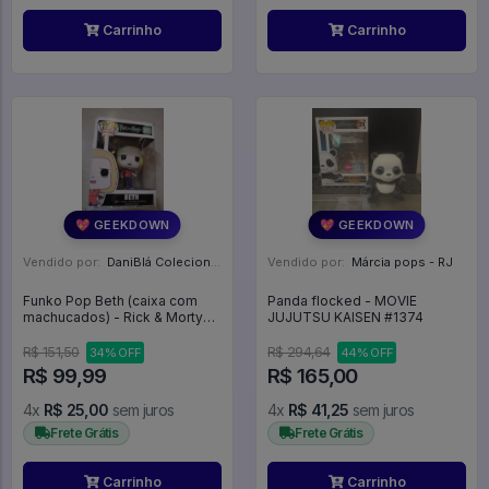
Carrinho
Carrinho
💖 GEEKDOWN
💖 GEEKDOWN
Vendido por:
DaniBlá Colecionáveis - SP
Vendido por:
Márcia pops - RJ
Funko Pop Beth (caixa com
Panda flocked - MOVIE
machucados) - Rick & Morty
JUJUTSU KAISEN #1374
#301
R$ 151,50
R$ 294,64
34% OFF
44% OFF
R$ 99,99
R$ 165,00
4x
R$ 25,00
sem juros
4x
R$ 41,25
sem juros
Frete Grátis
Frete Grátis
Carrinho
Carrinho