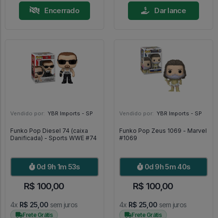
Encerrado
Dar lance
Vendido por:
YBR Imports - SP
Vendido por:
YBR Imports - SP
Funko Pop Diesel 74 (caixa
Funko Pop Zeus 1069 - Marvel
Danificada) - Sports WWE #74
#1069
0d 9h 1m 52s
0d 9h 5m 39s
R$ 100,00
R$ 100,00
4x
R$ 25,00
sem juros
4x
R$ 25,00
sem juros
Frete Grátis
Frete Grátis