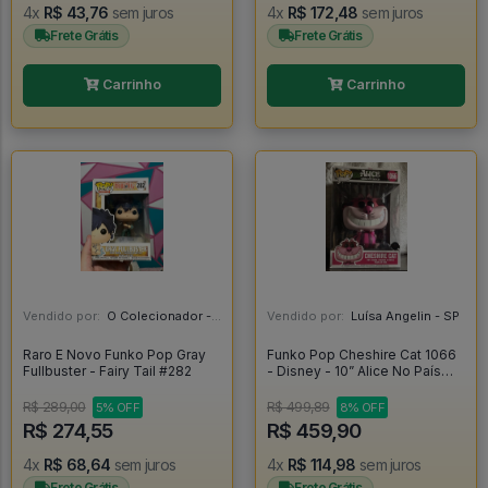
4x
R$ 43,76
sem juros
4x
R$ 172,48
sem juros
Frete Grátis
Frete Grátis
Carrinho
Carrinho
Vendido por:
O Colecionador - SP
Vendido por:
Luísa Angelin - SP
Raro E Novo Funko Pop Gray
Funko Pop Cheshire Cat 1066
Fullbuster - Fairy Tail #282
- Disney - 10” Alice No País
Das Maravilhas - - Alice In
Wonderland #1066
R$ 289,00
R$ 499,89
5% OFF
8% OFF
R$ 274,55
R$ 459,90
4x
R$ 68,64
sem juros
4x
R$ 114,98
sem juros
Frete Grátis
Frete Grátis