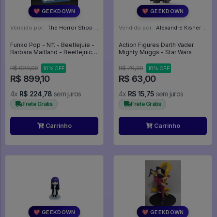
💖 GEEKDOWN
💖 GEEKDOWN
Vendido por:
The Horror Shop - Colecionáveis - MG
Vendido por:
Alexandre Kisner - PR
Funko Pop - Nft - Beetlejuie -
Action Figures Darth Vader
Barbara Maitland - Beetlejuice
Mighty Muggs - Star Wars
#367
R$ 999,00
R$ 70,00
10% OFF
10% OFF
R$ 899,10
R$ 63,00
4x
R$ 224,78
sem juros
4x
R$ 15,75
sem juros
Frete Grátis
Frete Grátis
Carrinho
Carrinho
💖 GEEKDOWN
💖 GEEKDOWN