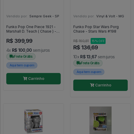
Vendido por:
Sempre Geek - SP
Vendido por:
Vinyl & Volt - MG
Funko Pop One Piece 1921 -
Funko Pop Star Wars Porg
Marshall D. Teach ( Chase ) -
Chase - Stars Wars #198
One Piece #1921
R$ 399,99
R$ 160,81
15% OFF
R$ 136,69
4x
R$ 100,00
sem juros
Frete Grátis
10x
R$ 13,67
sem juros
Frete Grátis
Aqui tem cupom
Aqui tem cupom
Carrinho
Carrinho