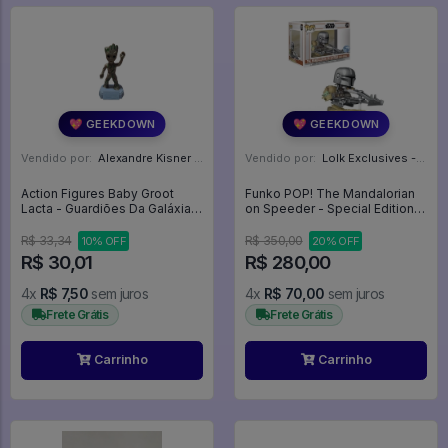
💖 GEEKDOWN
💖 GEEKDOWN
Vendido por:
Alexandre Kisner - PR
Vendido por:
Lolk Exclusives - SP
Action Figures Baby Groot
Funko POP! The Mandalorian
Lacta - Guardiões Da Galáxia
on Speeder - Special Edition -
Vol 2
Star Wars The Mandalorian
#579
R$ 33,34
R$ 350,00
10% OFF
20% OFF
R$ 30,01
R$ 280,00
4x
R$ 7,50
sem juros
4x
R$ 70,00
sem juros
Frete Grátis
Frete Grátis
Carrinho
Carrinho