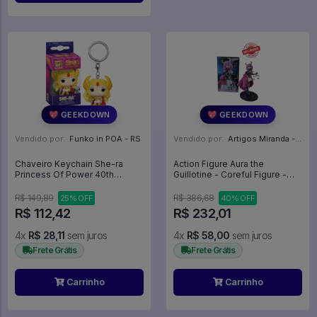
💖 GEEKDOWN
💖 GEEKDOWN
Vendido por:
Funko in POA - RS
Vendido por:
Artigos Miranda - RJ
Chaveiro Keychain She-ra
Action Figure Aura the
Princess Of Power 40th
Guillotine - Coreful Figure -
Anniversary - She-ra (83495) -
Frieren Beyond Journey's End
Animation
R$ 149,89
R$ 386,68
25% OFF
40% OFF
R$ 112,42
R$ 232,01
4x
R$ 28,11
sem juros
4x
R$ 58,00
sem juros
Frete Grátis
Frete Grátis
Carrinho
Carrinho