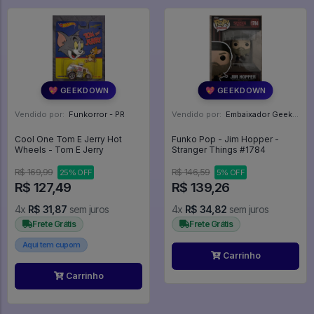
💖 GEEKDOWN
💖 GEEKDOWN
Vendido por:
Funkorror - PR
Vendido por:
Embaixador Geek - SP
Cool One Tom E Jerry Hot
Funko Pop - Jim Hopper -
Wheels - Tom E Jerry
Stranger Things #1784
R$ 169,99
R$ 146,59
25% OFF
5% OFF
R$ 127,49
R$ 139,26
4x
R$ 31,87
sem juros
4x
R$ 34,82
sem juros
Frete Grátis
Frete Grátis
Aqui tem cupom
Carrinho
Carrinho