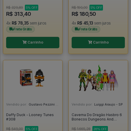
R$ 329,89
R$ 190,00
5% OFF
5% OFF
R$ 313,40
R$ 180,50
4x
R$ 78,35
sem juros
4x
R$ 45,13
sem juros
Frete Grátis
Frete Grátis
Carrinho
Carrinho
Vendido por:
Gustavo Pezzini - MG
Vendido por:
Luiggi Araujo - SP
Daffy Duck - Looney Tunes
Caverna Do Dragão Hasbro 6
#308
Bonecos Dungeons And
Dragons Cartoon - Caverna Do
Dragão
R$ 549,00
R$ 1.665,28
5% OFF
28% OFF