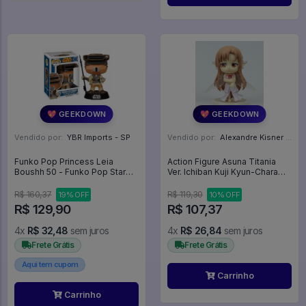
💖 GEEKDOWN
💖 GEEKDOWN
Vendido por:
YBR Imports - SP
Vendido por:
Alexandre Kisner - PR
Funko Pop Princess Leia
Action Figure Asuna Titania
Boushh 50 - Funko Pop Star
Ver. Ichiban Kuji Kyun-Chara
Wars #50
Sword Art Online Banpresto -
Sword Art Online
R$ 160,37
R$ 119,30
19% OFF
10% OFF
R$ 129,90
R$ 107,37
4x
R$ 32,48
sem juros
4x
R$ 26,84
sem juros
Frete Grátis
Frete Grátis
Aqui tem cupom
Carrinho
Carrinho