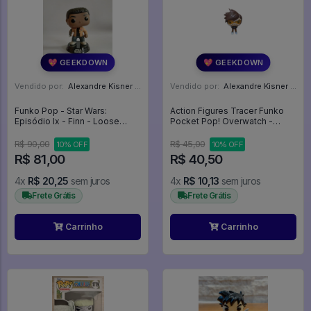
💖 GEEKDOWN
💖 GEEKDOWN
Vendido por:
Alexandre Kisner - PR
Vendido por:
Alexandre Kisner - PR
Funko Pop - Star Wars:
Action Figures Tracer Funko
Episódio Ix - Finn - Loose
Pocket Pop! Overwatch -
(sem Caixa) - Stars Wars #59
Overwatch
R$ 90,00
R$ 45,00
10% OFF
10% OFF
R$ 81,00
R$ 40,50
4x
R$ 20,25
sem juros
4x
R$ 10,13
sem juros
Frete Grátis
Frete Grátis
Carrinho
Carrinho