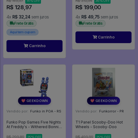
R$ 149,97
R$ 310,94
14% OFF
36% OFF
R$ 128,97
R$ 199,00
4x
R$ 32,24
sem juros
4x
R$ 49,75
sem juros
Frete Grátis
Frete Grátis
Aqui tem cupom
Carrinho
Carrinho
💖 GEEKDOWN
💖 GEEKDOWN
Vendido por:
Funko in POA - RS
Vendido por:
Funkorror - PR
Funko Pop Games Five Nights
T1 Panel Scooby-Doo Hot
At Freddy's - Withered Bonnie
Wheels - Scooby-Doo
1083 - Fnaf - Games #1083
R$ 299,89
R$ 499,99
25% OFF
25% OFF