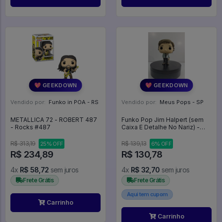
💖 GEEKDOWN
💖 GEEKDOWN
Vendido por:
Funko in POA - RS
Vendido por:
Meus Pops - SP
METALLICA 72 - ROBERT 487
Funko Pop Jim Halpert (sem
- Rocks #487
Caixa E Detalhe No Nariz) -
The Office #870
R$ 313,19
R$ 139,13
25% OFF
6% OFF
R$ 234,89
R$ 130,78
4x
R$ 58,72
sem juros
4x
R$ 32,70
sem juros
Frete Grátis
Frete Grátis
Aqui tem cupom
Carrinho
Carrinho