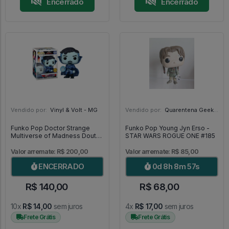
Encerrado
Encerrado
Vendido por:
Vinyl & Volt - MG
Vendido por:
Quarentena Geek Store - SP
Funko Pop Doctor Strange
Funko Pop Young Jyn Erso -
Multiverse of Madness Doutor
STAR WARS ROGUE ONE #185
Estranho Chase 1000 [Limited
Edition] - Doctor Strange
Valor arremate: R$ 200,00
Valor arremate: R$ 85,00
#1000
ENCERRADO
0d 8h 8m 56s
R$ 140,00
R$ 68,00
10x
R$ 14,00
sem juros
4x
R$ 17,00
sem juros
Frete Grátis
Frete Grátis