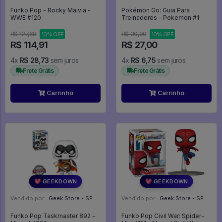
Funko Pop - Rocky Maivia -
Pokémon Go: Guia Para
WWE #120
Treinadores - Pokemon #1
R$ 127,68
R$ 30,00
10% OFF
10% OFF
R$ 114,91
R$ 27,00
4x
R$ 28,73
sem juros
4x
R$ 6,75
sem juros
Frete Grátis
Frete Grátis
Carrinho
Carrinho
💖 GEEKDOWN
💖 GEEKDOWN
Vendido por:
Geek Store - SP
Vendido por:
Geek Store - SP
Funko Pop Taskmaster 892 -
Funko Pop Civil War: Spider-