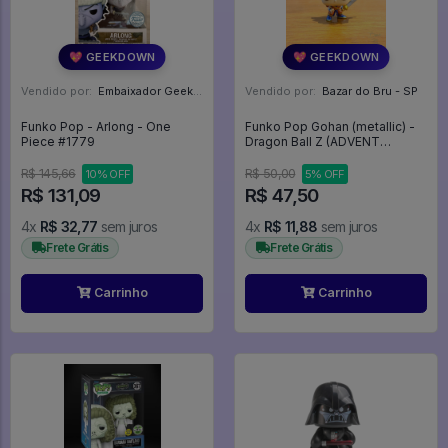
💖 GEEKDOWN
💖 GEEKDOWN
Vendido por:
Embaixador Geek - SP
Vendido por:
Bazar do Bru - SP
Funko Pop - Arlong - One
Funko Pop Gohan (metallic) -
Piece #1779
Dragon Ball Z (ADVENT
CALENDAR) - Dragon Ball Z
R$ 145,66
R$ 50,00
10% OFF
5% OFF
R$ 131,09
R$ 47,50
4x
R$ 32,77
sem juros
4x
R$ 11,88
sem juros
Frete Grátis
Frete Grátis
Carrinho
Carrinho