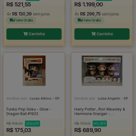
R$ 521,55
R$ 1.199,00
4x
R$ 130,39
sem juros
4x
R$ 299,75
sem juros
Frete Grátis
Frete Grátis
Carrinho
Carrinho
Vendido por:
Lucas Albino - SP
Vendido por:
Luísa Angelin - SP
Funko Pop Goku - Glow -
Harry Potter , Ron Weasley &
Dragon Ball #1922
Hermione Granger -
Herbology - Exclusivo Barnes
& Noble - - Harry Potter #03
R$ 198,90
R$ 758,13
12% OFF
9% OFF
R$ 175,03
R$ 689,90