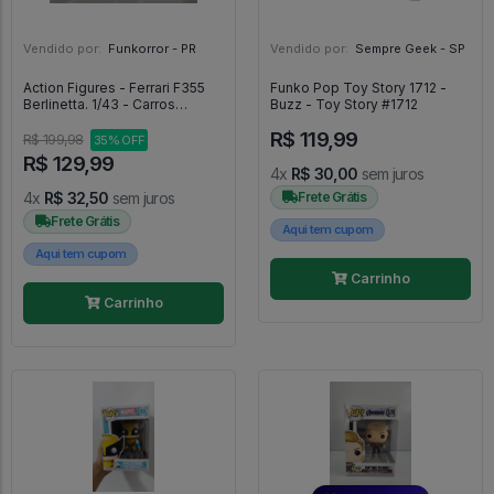
Vendido por:
Funkorror - PR
Vendido por:
Sempre Geek - SP
Action Figures - Ferrari F355
Funko Pop Toy Story 1712 -
Berlinetta. 1/43 - Carros
Buzz - Toy Story #1712
Antigos
R$ 119,99
R$ 199,98
35% OFF
R$ 129,99
4x
R$ 30,00
sem juros
4x
R$ 32,50
sem juros
Frete Grátis
Frete Grátis
Aqui tem cupom
Aqui tem cupom
Carrinho
Carrinho