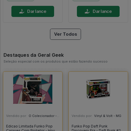
Dar lance
Dar lance
Ver Todos
Destaques da Geral Geek
Seleção especial com os produtos que estão fazendo sucesso
Vendido por:
O Colecionador - SP
Vendido por:
Vinyl & Volt - MG
Edicao Limitada Funko Pop
Funko Pop Daft Punk
Caraxes Com Protetor - House
Discovery Era - Daft Punk #2