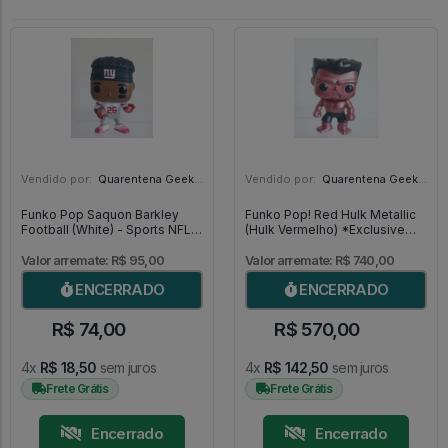
Vendido por:
Quarentena Geek Store - SP
Vendido por:
Quarentena Geek Store - SP
Funko Pop Saquon Barkley
Funko Pop! Red Hulk Metallic
Football (White) - Sports NFL
(Hulk Vermelho) *Exclusive
#118
SDCC 2013* MUITO RARO -
Marvel #31
Valor arremate: R$ 95,00
Valor arremate: R$ 740,00
ENCERRADO
ENCERRADO
R$ 74,00
R$ 570,00
4x
R$ 18,50
sem juros
4x
R$ 142,50
sem juros
Frete Grátis
Frete Grátis
Encerrado
Encerrado