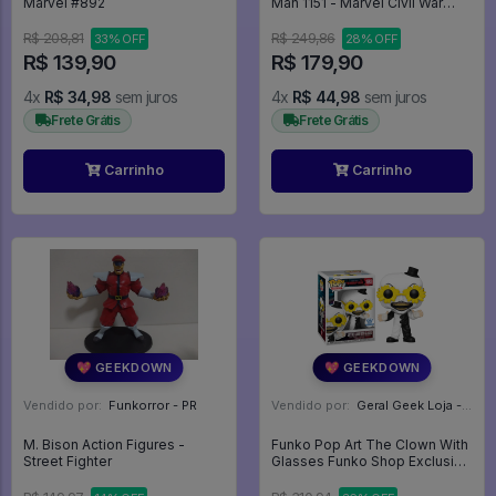
Marvel #892
Man 1151 - Marvel Civil War
#1151
R$ 208,81
R$ 249,86
33% OFF
28% OFF
R$ 139,90
R$ 179,90
4x
R$ 34,98
sem juros
4x
R$ 44,98
sem juros
Frete Grátis
Frete Grátis
Carrinho
Carrinho
💖 GEEKDOWN
💖 GEEKDOWN
Vendido por:
Funkorror - PR
Vendido por:
Geral Geek Loja - SP
M. Bison Action Figures -
Funko Pop Art The Clown With
Street Fighter
Glasses Funko Shop Exclusive
- Terrifier #1593