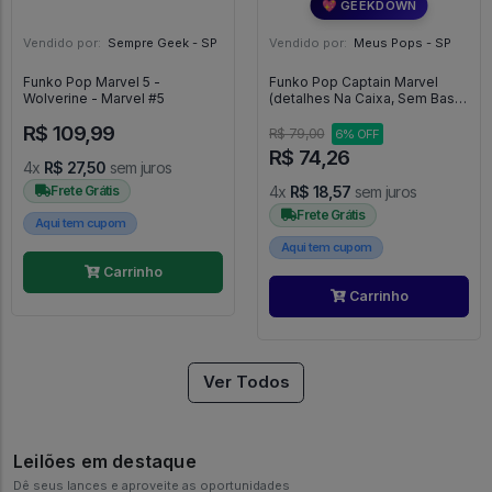
💖 GEEKDOWN
Vendido por:
Sempre Geek - SP
Vendido por:
Meus Pops - SP
Funko Pop Marvel 5 -
Funko Pop Captain Marvel
Wolverine - Marvel #5
(detalhes Na Caixa, Sem Base
E Detalhe No Nariz E Rosto) -
R$ 109,99
Avengers Endgame #576
R$ 79,00
6% OFF
R$ 74,26
4x
R$ 27,50
sem juros
Frete Grátis
4x
R$ 18,57
sem juros
Frete Grátis
Aqui tem cupom
Aqui tem cupom
Carrinho
Carrinho
Ver Todos
Leilões em destaque
Dê seus lances e aproveite as oportunidades