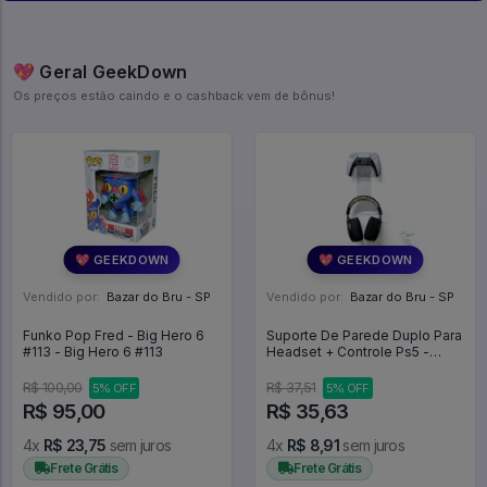
💖 Geral GeekDown
Os preços estão caindo e o cashback vem de bônus!
💖 GEEKDOWN
💖 GEEKDOWN
Vendido por:
Bazar do Bru - SP
Vendido por:
Bazar do Bru - SP
Funko Pop Fred - Big Hero 6
Suporte De Parede Duplo Para
#113 - Big Hero 6 #113
Headset + Controle Ps5 -
Expositor
R$ 100,00
R$ 37,51
5% OFF
5% OFF
R$ 95,00
R$ 35,63
4x
R$ 23,75
sem juros
4x
R$ 8,91
sem juros
Frete Grátis
Frete Grátis