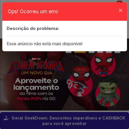
0
×
Ops! Ocorreu um erro
Login
| Entrar
Descrição do problema:
Minha Conta
Esse anúncio não está mais disponível
Geral GeekDown: Descontos imperdíveis e CASHBACK
para você aproveitar