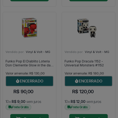
Vendido por:
Vinyl & Volt - MG
Vendido por:
Vinyl & Volt - MG
Funko Pop El Diablito Loteria
Funko Pop Dracula 1152 -
Don Clemente Glow in the dark
Universal Monsters #1152
03 [Special Edition] - Loteria
#03
Valor arremate: R$ 130,00
Valor arremate: R$ 180,00
ENCERRADO
ENCERRADO
R$ 90,00
R$ 120,00
10x
R$ 9,00
sem juros
10x
R$ 12,00
sem juros
Frete Grátis
Frete Grátis