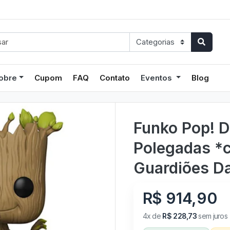
obre
Cupom
FAQ
Contato
Eventos
Blog
Funko Pop! D
Polegadas *c
Guardiões Da
R$ 914,90
4x de
R$ 228,73
sem juros