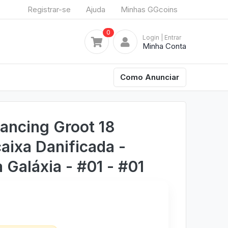
Registrar-se
Ajuda
Minhas GGcoins
0
Login
| Entrar
Minha Conta
Como Anunciar
ancing Groot 18
aixa Danificada -
 Galáxia - #01 - #01