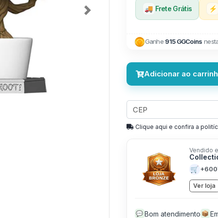
🚚
Frete Grátis
⚡
Next
Ganhe
915 GGCoins
nest
Adicionar ao carrin
Clique aqui e confira a politíc
Vendido e
Collect
🛒
+600
Ver loja
Bom atendimento
Em
💬
📦