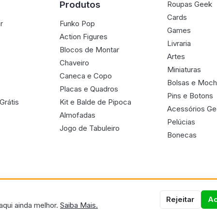
Produtos
Roupas Geek
Cards
r
Funko Pop
Games
Action Figures
Livraria
Blocos de Montar
Artes
Chaveiro
Miniaturas
Caneca e Copo
Bolsas e Moch
Placas e Quadros
Pins e Botons
Grátis
Kit e Balde de Pipoca
Acessórios G
Almofadas
Pelúcias
Jogo de Tabuleiro
Bonecas
Rejeitar
Ac
aqui ainda melhor.
Saiba Mais.