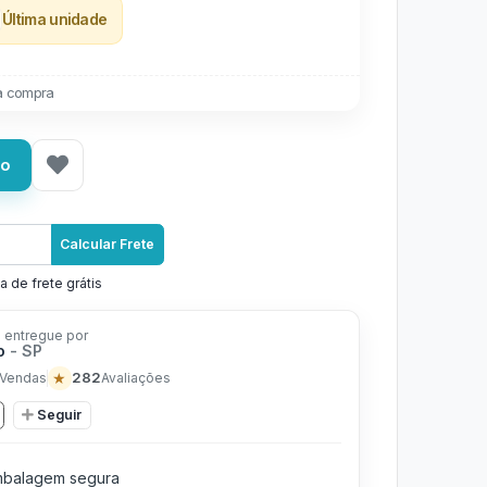
Última unidade
a compra
ho
Calcular Frete
a de frete grátis
 entregue por
io
- SP
★
282
Vendas
Avaliações
Seguir
balagem segura