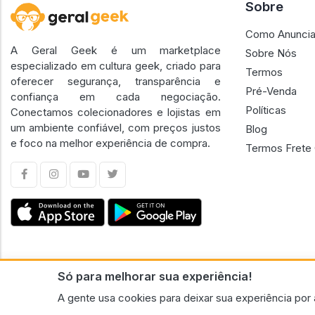
Sobre
Como Anuncia
A Geral Geek é um marketplace
Sobre Nós
especializado em cultura geek, criado para
Termos
oferecer segurança, transparência e
Pré-Venda
confiança em cada negociação.
Políticas
Conectamos colecionadores e lojistas em
um ambiente confiável, com preços justos
Blog
e foco na melhor experiência de compra.
Termos Frete 
Só para melhorar sua experiência!
CNPJ n.º 30.220.458/0001-17 - GERAL GEEK PORTAL ELETRONICO LTDA.
A gente usa cookies para deixar sua experiência por 
© 2026 Geral Geek