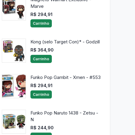
Marve
R$ 294,91
Carrinho
Kong (selo Target Con)* - Godzill
R$ 364,90
Carrinho
Funko Pop Gambit - Xmen - #553
R$ 294,91
Carrinho
Funko Pop Naruto 1438 - Zetsu -
N
R$ 244,90