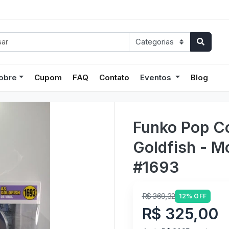
obre
Cupom
FAQ
Contato
Eventos
Blog
Funko Pop C
Goldfish - M
#1693
R$ 369,32
12% OFF
R$ 325,00