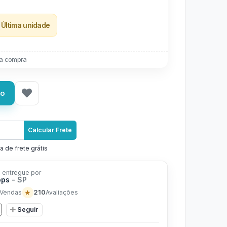
Última unidade
a compra
ho
Calcular Frete
a de frete grátis
 entregue por
ops
- SP
★
210
Vendas
Avaliações
Seguir