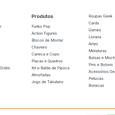
Produtos
Roupas Geek
Cards
r
Funko Pop
Games
Action Figures
Livraria
Blocos de Montar
Artes
Chaveiro
Miniaturas
Caneca e Copo
Bolsas e Moch
Placas e Quadros
Pins e Botons
Grátis
Kit e Balde de Pipoca
Acessórios G
Almofadas
Pelúcias
Jogo de Tabuleiro
Bonecas