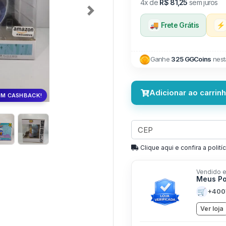
4x de
R$ 81,25
sem juros
Next
🚚
Frete Grátis
⚡
Ganhe
325 GGCoins
nest
Adicionar ao carrin
OM CASHBACK!
Clique aqui e confira a politíc
Vendido e
Meus P
🛒
+400
Ver loja