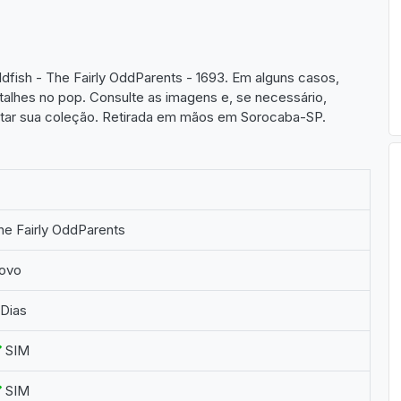
fish - The Fairly OddParents - 1693. Em alguns casos,
etalhes no pop. Consulte as imagens e, se necessário,
letar sua coleção. Retirada em mãos em Sorocaba-SP.
he Fairly OddParents
ovo
 Dias
SIM
SIM