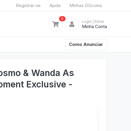
Registrar-se
Ajuda
Minhas GGcoins
0
Login
| Entrar
Minha Conta
Como Anunciar
osmo & Wanda As
oment Exclusive -