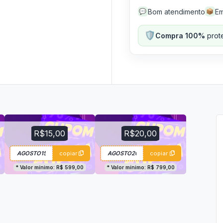
Bom atendimento
Em
💬
📦
🛡️
Compra 100%
prote
R$15,00
R$20,00
copiar
copiar
* Valor mínimo: R$ 599,00
* Valor mínimo: R$ 799,00