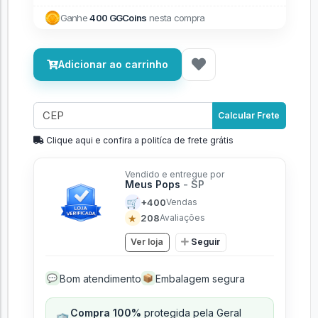
Ganhe
400 GGCoins
nesta compra
Adicionar ao carrinho
Calcular Frete
Clique aqui e confira a politíca de frete grátis
Vendido e entregue por
Meus Pops
- SP
🛒
+400
Vendas
★
208
Avaliações
Ver loja
Seguir
Bom atendimento
Embalagem segura
💬
📦
Compra 100%
protegida pela Geral