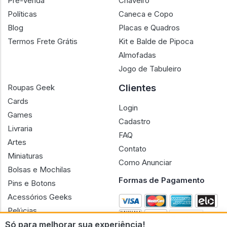
Pré-Venda
Chaveiro
Políticas
Caneca e Copo
Blog
Placas e Quadros
Termos Frete Grátis
Kit e Balde de Pipoca
Almofadas
Jogo de Tabuleiro
Clientes
Roupas Geek
Cards
Login
Games
Cadastro
Livraria
FAQ
Artes
Contato
Miniaturas
Como Anunciar
Bolsas e Mochilas
Formas de Pagamento
Pins e Botons
Acessórios Geeks
Pelúcias
Só para melhorar sua experiência!
Bonecas