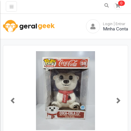
0
Login
| Entrar
Minha Conta
Previous
Next