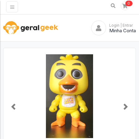
0
Login
| Entrar
Minha Conta
Previous
Next