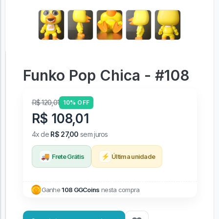
Funko Pop Chica - #108
R$ 120,01
10% OFF
R$ 108,01
4x de
R$ 27,00
sem juros
🚚
⚡
Frete Grátis
Última unidade
Ganhe
108 GGCoins
nesta compra