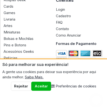
Clientes
Cards
Login
Games
Cadastro
Livraria
FAQ
Artes
Contato
Miniaturas
Como Anunciar
Bolsas e Mochilas
Formas de Pagamento
Pins e Botons
Acessórios Geeks
Pelúcias
Só para melhorar sua experiência!
Bonecas
A gente usa cookies para deixar sua experiência por aqui
ainda melhor.
Saiba Mais.
Rejeitar
Aceitar
Preferências de cookies
CNPJ n.º 30.220.458/0001-17 - GERAL GEEK PORTAL ELETRONICO
LTDA.
© 2026 Geral Geek
Termos de uso
Políticas