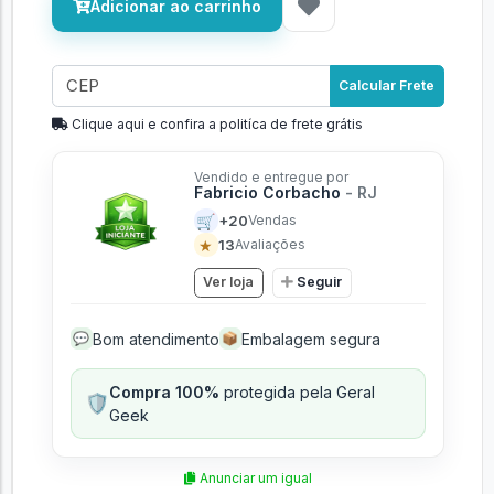
Adicionar ao carrinho
Calcular Frete
Clique aqui e confira a politíca de frete grátis
Vendido e entregue por
Fabricio Corbacho
- RJ
🛒
+20
Vendas
★
13
Avaliações
Ver loja
Seguir
Bom atendimento
Embalagem segura
💬
📦
Compra 100%
protegida pela Geral
🛡️
Geek
Anunciar um igual