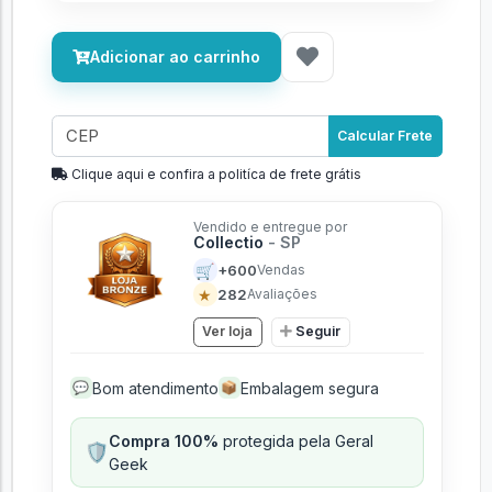
Adicionar ao carrinho
Calcular Frete
Clique aqui e confira a politíca de frete grátis
Vendido e entregue por
Collectio
- SP
🛒
+600
Vendas
★
282
Avaliações
Ver loja
Seguir
Bom atendimento
Embalagem segura
💬
📦
Compra 100%
protegida pela Geral
🛡️
Geek