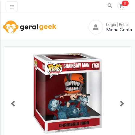
0
Login
| Entrar
Minha Conta
Previous
Next