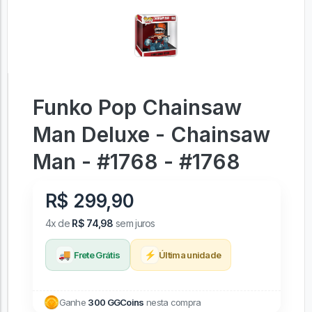
Funko Pop Chainsaw
Man Deluxe - Chainsaw
Man - #1768 - #1768
R$ 299,90
4x de
R$ 74,98
sem juros
🚚
⚡
Frete Grátis
Última unidade
Ganhe
300 GGCoins
nesta compra