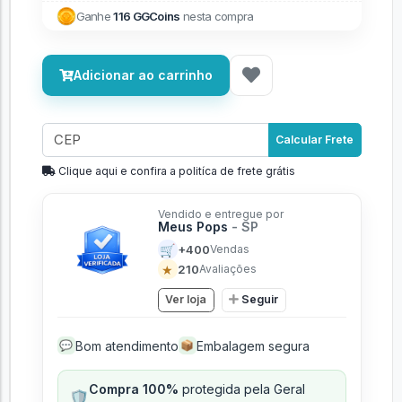
Ganhe
116 GGCoins
nesta compra
Adicionar ao carrinho
Calcular Frete
Clique aqui e confira a politíca de frete grátis
Vendido e entregue por
Meus Pops
- SP
🛒
+400
Vendas
★
210
Avaliações
Ver loja
Seguir
Bom atendimento
Embalagem segura
💬
📦
Compra 100%
protegida pela Geral
🛡️