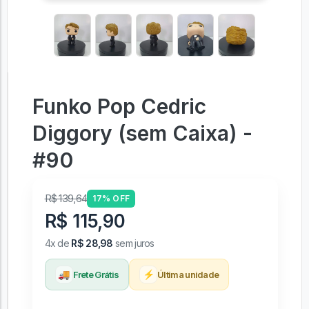
Funko Pop Cedric
Diggory (sem Caixa) -
#90
R$ 139,64
17% OFF
R$ 115,90
4x de
R$ 28,98
sem juros
🚚
⚡
Frete Grátis
Última unidade