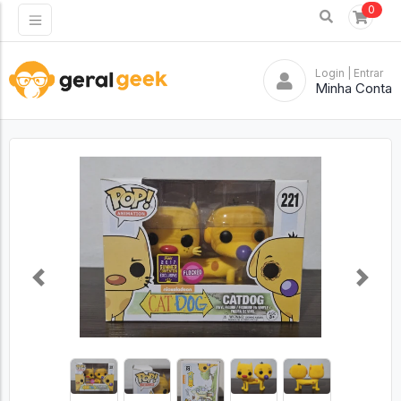
0
Login
| Entrar
Minha Conta
Previous
Next