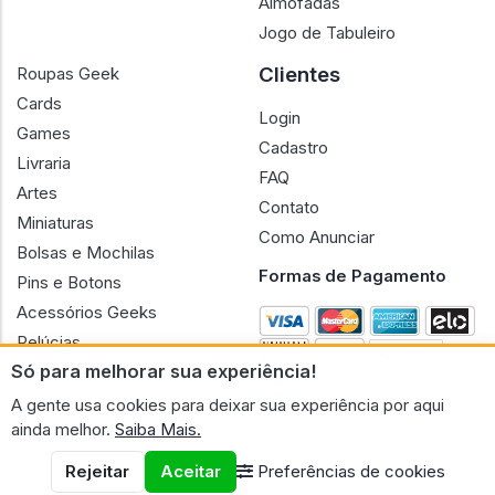
Almofadas
Jogo de Tabuleiro
Clientes
Roupas Geek
Cards
Login
Games
Cadastro
Livraria
FAQ
Artes
Contato
Miniaturas
Como Anunciar
Bolsas e Mochilas
Formas de Pagamento
Pins e Botons
Acessórios Geeks
Pelúcias
Só para melhorar sua experiência!
Bonecas
A gente usa cookies para deixar sua experiência por aqui
ainda melhor.
Saiba Mais.
Rejeitar
Aceitar
Preferências de cookies