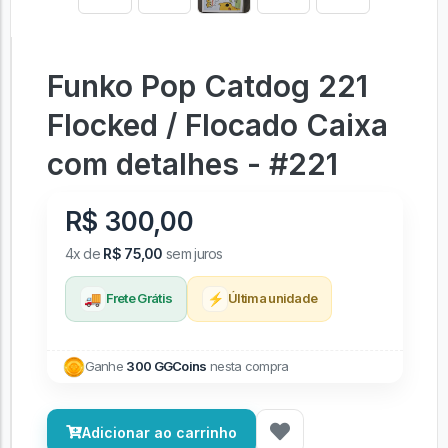
Funko Pop Catdog 221
Flocked / Flocado Caixa
com detalhes - #221
R$ 300,00
4x de
R$ 75,00
sem juros
🚚
⚡
Frete Grátis
Última unidade
Ganhe
300 GGCoins
nesta compra
Adicionar ao carrinho