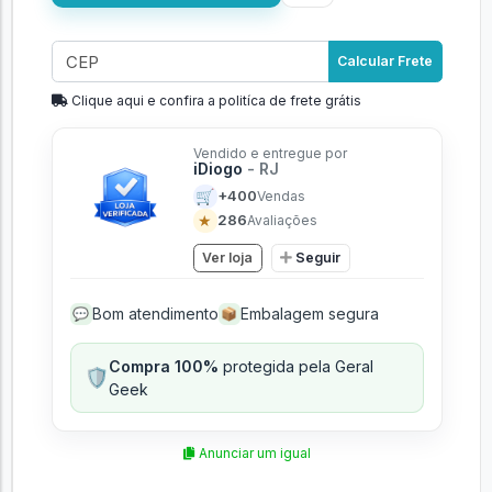
Calcular Frete
Clique aqui e confira a politíca de frete grátis
Vendido e entregue por
iDiogo
- RJ
🛒
+400
Vendas
★
286
Avaliações
Ver loja
Seguir
Bom atendimento
Embalagem segura
💬
📦
Compra 100%
protegida pela Geral
🛡️
Geek
Anunciar um igual