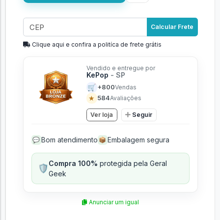
Calcular Frete
Clique aqui e confira a politíca de frete grátis
Vendido e entregue por
KePop
- SP
🛒
+800
Vendas
★
584
Avaliações
Ver loja
Seguir
Bom atendimento
Embalagem segura
💬
📦
Compra 100%
protegida pela Geral
🛡️
Geek
Anunciar um igual