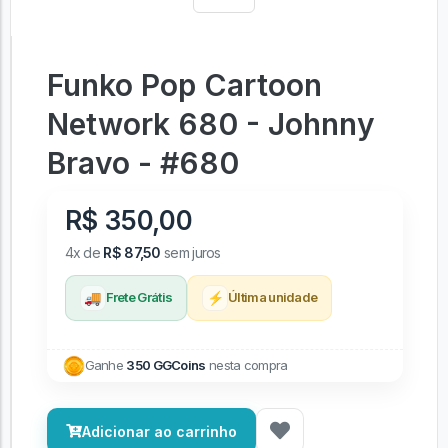
Funko Pop Cartoon
Network 680 - Johnny
Bravo - #680
R$ 350,00
4x de
R$ 87,50
sem juros
🚚
⚡
Frete Grátis
Última unidade
Ganhe
350 GGCoins
nesta compra
Adicionar ao carrinho