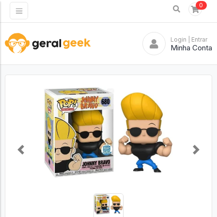
0
Login
| Entrar
Minha Conta
Previous
Next