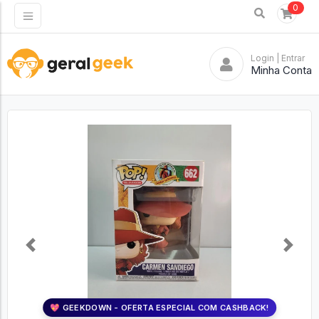
0
Login
| Entrar
Minha Conta
Previous
Next
💖 GEEKDOWN - OFERTA ESPECIAL COM CASHBACK!