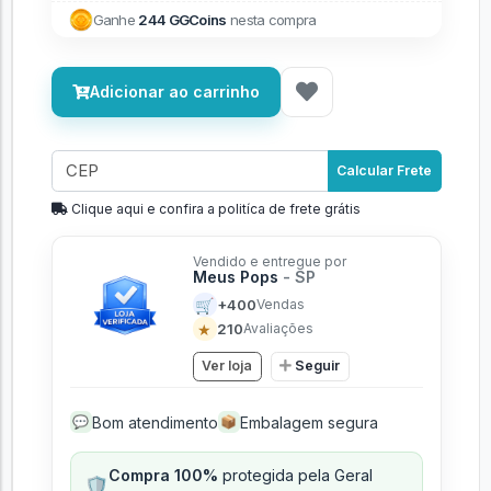
Ganhe
244 GGCoins
nesta compra
Adicionar ao carrinho
Calcular Frete
Clique aqui e confira a politíca de frete grátis
Vendido e entregue por
Meus Pops
- SP
🛒
+400
Vendas
★
210
Avaliações
Ver loja
Seguir
Bom atendimento
Embalagem segura
💬
📦
Compra 100%
protegida pela Geral
🛡️