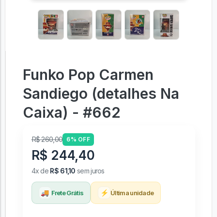
Funko Pop Carmen
Sandiego (detalhes Na
Caixa) - #662
R$ 260,00
6% OFF
R$ 244,40
4x de
R$ 61,10
sem juros
🚚
⚡
Frete Grátis
Última unidade