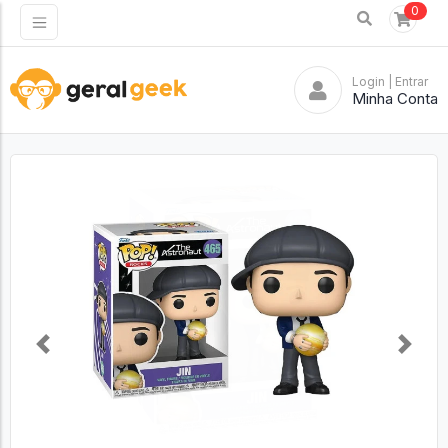
0
Login
| Entrar
Minha Conta
Previous
Next