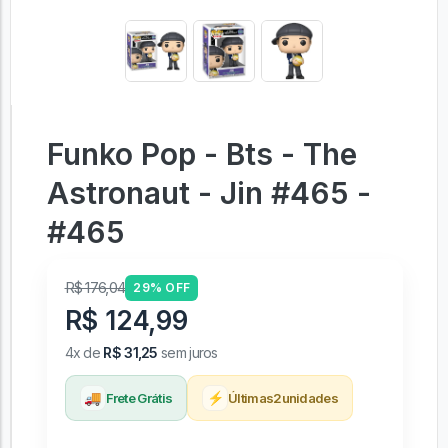
Funko Pop - Bts - The
Astronaut - Jin #465 -
#465
R$ 176,04
29% OFF
R$ 124,99
4x de
R$ 31,25
sem juros
🚚
⚡
Frete Grátis
Últimas
2
unidades