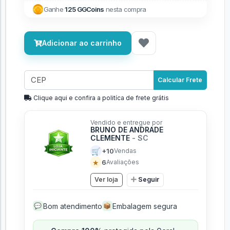
Ganhe
125 GGCoins
nesta compra
Adicionar ao carrinho
Calcular Frete
Clique aqui e confira a politíca de frete grátis
Vendido e entregue por
BRUNO DE ANDRADE
CLEMENTE
- SC
🛒
+10
Vendas
★
6
Avaliações
Ver loja
Seguir
Bom atendimento
Embalagem segura
💬
📦