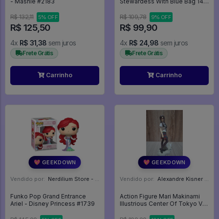
- Mashle #2183
Stewardess With Blue Bag 141
- PAN AM STEWARDESS #141
R$ 132,11
R$ 109,78
5% OFF
9% OFF
R$ 125,50
R$ 99,90
4x
R$ 31,38
sem juros
4x
R$ 24,98
sem juros
Frete Grátis
Frete Grátis
Carrinho
Carrinho
💖 GEEKDOWN
💖 GEEKDOWN
Vendido por:
Nerdilium Store - SP
Vendido por:
Alexandre Kisner - PR
Funko Pop Grand Entrance
Action Figure Mari Makinami
Ariel - Disney Princess #1739
Illustrious Center Of Tokyo Ver.
Sega Evangelion: 2.0 You Can
(not) Advance - Neon Genesis