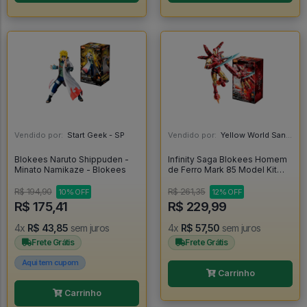
Vendido por:
Start Geek - SP
Vendido por:
Yellow World Santos - SP
Blokees Naruto Shippuden -
Infinity Saga Blokees Homem
Minato Namikaze - Blokees
de Ferro Mark 85 Model Kit
Articulado Iron Man -
R$ 194,90
R$ 261,35
10% OFF
12% OFF
R$ 175,41
R$ 229,99
4x
R$ 43,85
sem juros
4x
R$ 57,50
sem juros
Frete Grátis
Frete Grátis
Aqui tem cupom
Carrinho
Carrinho