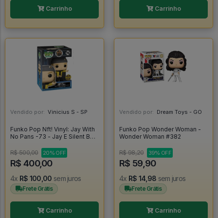
Carrinho
Carrinho
Vendido por:
Vinicius S - SP
Vendido por:
Dream Toys - GO
Funko Pop Nft! Vinyl: Jay With
Funko Pop Wonder Woman -
No Pans -73 - Jay E Silent Bob
Wonder Woman #382
#1
R$ 500,00
R$ 98,20
20% OFF
39% OFF
R$ 400,00
R$ 59,90
4x
R$ 100,00
sem juros
4x
R$ 14,98
sem juros
Frete Grátis
Frete Grátis
Carrinho
Carrinho