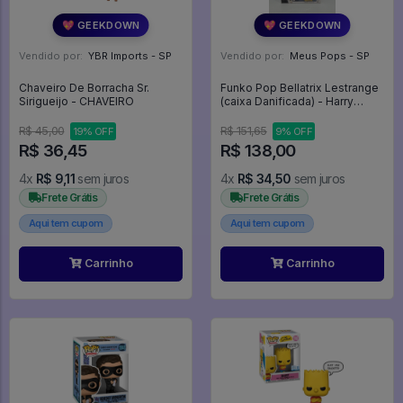
💖 GEEKDOWN
💖 GEEKDOWN
Vendido por:
YBR Imports - SP
Vendido por:
Meus Pops - SP
Chaveiro De Borracha Sr.
Funko Pop Bellatrix Lestrange
Sirigueijo - CHAVEIRO
(caixa Danificada) - Harry
Potter #35
R$ 45,00
R$ 151,65
19% OFF
9% OFF
R$ 36,45
R$ 138,00
4x
R$ 9,11
sem juros
4x
R$ 34,50
sem juros
Frete Grátis
Frete Grátis
Aqui tem cupom
Aqui tem cupom
Carrinho
Carrinho