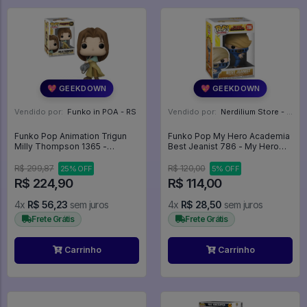
💖 GEEKDOWN
💖 GEEKDOWN
Vendido por:
Funko in POA - RS
Vendido por:
Nerdilium Store - SP
Funko Pop Animation Trigun
Funko Pop My Hero Academia
Milly Thompson 1365 -
Best Jeanist 786 - My Hero
Promo150 - Animation #1365
Academia #786
R$ 299,87
R$ 120,00
25% OFF
5% OFF
R$ 224,90
R$ 114,00
4x
R$ 56,23
sem juros
4x
R$ 28,50
sem juros
Frete Grátis
Frete Grátis
Carrinho
Carrinho