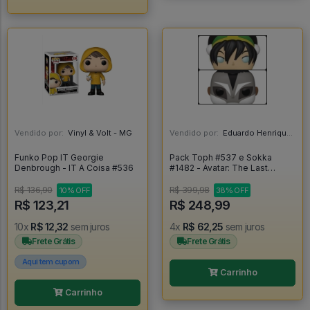
Vendido por:
Vinyl & Volt - MG
Vendido por:
Eduardo Henrique - SP
Funko Pop IT Georgie
Pack Toph #537 e Sokka
Denbrough - IT A Coisa #536
#1482 - Avatar: The Last
Airbender #537
R$ 136,90
R$ 399,98
10% OFF
38% OFF
R$ 123,21
R$ 248,99
10x
R$ 12,32
sem juros
4x
R$ 62,25
sem juros
Frete Grátis
Frete Grátis
Aqui tem cupom
Carrinho
Carrinho