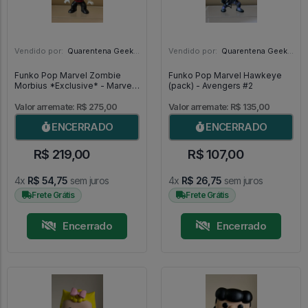
Vendido por:
Quarentena Geek Store - SP
Vendido por:
Quarentena Geek Store - SP
Funko Pop Marvel Zombie
Funko Pop Marvel Hawkeye
Morbius *Exclusive* - Marvel
(pack) - Avengers #2
Comics #105
Valor arremate: R$ 275,00
Valor arremate: R$ 135,00
ENCERRADO
ENCERRADO
R$ 219,00
R$ 107,00
4x
R$ 54,75
sem juros
4x
R$ 26,75
sem juros
Frete Grátis
Frete Grátis
Encerrado
Encerrado