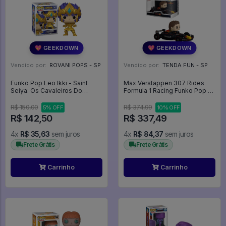
💖 GEEKDOWN
💖 GEEKDOWN
Vendido por:
ROVANI POPS - SP
Vendido por:
TENDA FUN - SP
Funko Pop Leo Ikki - Saint
Max Verstappen 307 Rides
Seiya: Os Cavaleiros Do
Formula 1 Racing Funko Pop -
Zodíaco #1427
Fórmula 1 - #307 - Funko Pop
- #307 - FUNKO POP #307
R$ 150,00
R$ 374,99
5% OFF
10% OFF
R$ 142,50
R$ 337,49
4x
R$ 35,63
sem juros
4x
R$ 84,37
sem juros
Frete Grátis
Frete Grátis
Carrinho
Carrinho