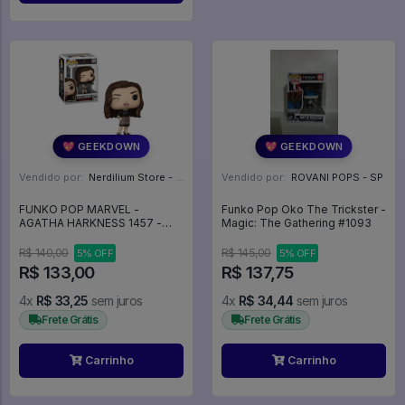
💖 GEEKDOWN
💖 GEEKDOWN
Vendido por:
Nerdilium Store - SP
Vendido por:
ROVANI POPS - SP
FUNKO POP MARVEL -
Funko Pop Oko The Trickster -
AGATHA HARKNESS 1457 -
Magic: The Gathering #1093
WANDAVISION - Marvel #1457
R$ 140,00
R$ 145,00
5% OFF
5% OFF
R$ 133,00
R$ 137,75
4x
R$ 33,25
sem juros
4x
R$ 34,44
sem juros
Frete Grátis
Frete Grátis
Carrinho
Carrinho