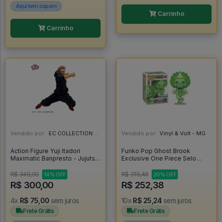
Aqui tem cupom
Carrinho
Carrinho
Vendido por:
EC COLLECTION - SP
Vendido por:
Vinyl & Volt - MG
Action Figure Yuji Itadori
Funko Pop Ghost Brook
Maximatic Banpresto - Jujutsu
Exclusive One Piece Selo
Kaisen - Jujutsu Kaisen
Chalice Collectibles Exclusive
- One Piece #2325
R$ 349,90
R$ 315,48
14% OFF
20% OFF
R$ 300,00
R$ 252,38
4x
R$ 75,00
sem juros
10x
R$ 25,24
sem juros
Frete Grátis
Frete Grátis