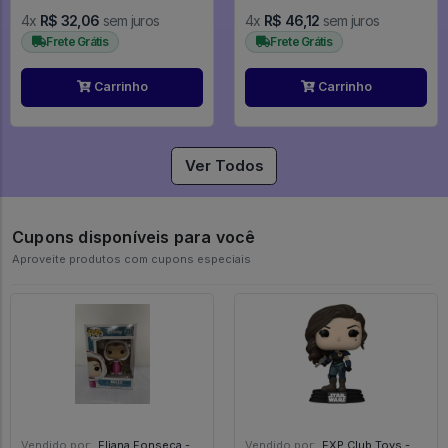
4x
R$ 32,06
sem juros
4x
R$ 46,12
sem juros
Frete Grátis
Frete Grátis
Carrinho
Carrinho
Ver Todos
Cupons disponíveis para você
Aproveite produtos com cupons especiais
Vendido por:
Eliana Fonseca - SP
Vendido por:
EXP Club Toys - SP