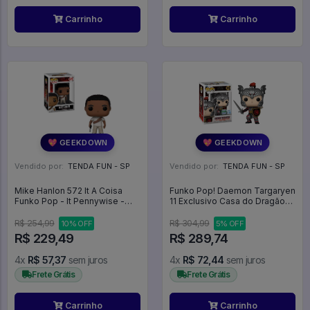
Carrinho
Carrinho
💖 GEEKDOWN
💖 GEEKDOWN
Vendido por:
TENDA FUN - SP
Vendido por:
TENDA FUN - SP
Mike Hanlon 572 It A Coisa
Funko Pop! Daemon Targaryen
Funko Pop - It Pennywise -
11 Exclusivo Casa do Dragão
#572 - Funko Pop - #572 -
House of the Dragon -
FUNKO POP #572
R$ 254,99
R$ 304,99
10% OFF
5% OFF
R$ 229,49
R$ 289,74
4x
R$ 57,37
sem juros
4x
R$ 72,44
sem juros
Frete Grátis
Frete Grátis
Carrinho
Carrinho