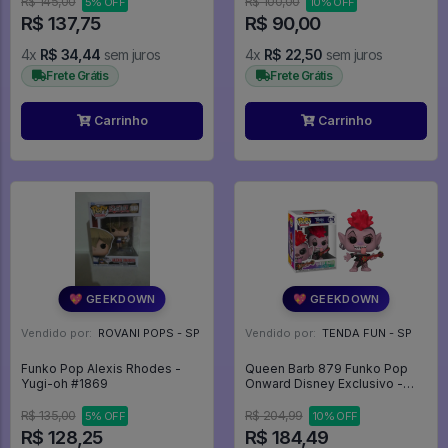
R$ 145,00
R$ 100,00
5% OFF
10% OFF
Evangelion
R$ 137,75
R$ 90,00
4x
R$ 34,44
sem juros
4x
R$ 22,50
sem juros
Frete Grátis
Frete Grátis
Carrinho
Carrinho
💖 GEEKDOWN
💖 GEEKDOWN
Vendido por:
ROVANI POPS - SP
Vendido por:
TENDA FUN - SP
Funko Pop Alexis Rhodes -
Queen Barb 879 Funko Pop
Yugi-oh #1869
Onward Disney Exclusivo -
Onward - #879 - Funko Pop -
#879 - FUNKO POP #879
R$ 135,00
R$ 204,99
5% OFF
10% OFF
R$ 128,25
R$ 184,49