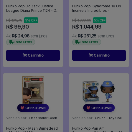
Funko Pop Dc Zack Justice
Funko Pop! Syndrome 18 Os
League Diana Prince 1124 - Dc
Incriveis Incredibles -
Zack Justice League #1124
R$ 109,78
R$ 1.099,99
9% OFF
5% OFF
R$ 99,90
R$ 1.044,99
4x
R$ 24,98
sem juros
4x
R$ 261,25
sem juros
Frete Grátis
Frete Grátis
Carrinho
Carrinho
💖 GEEKDOWN
💖 GEEKDOWN
Vendido por:
Embaixador Geek - SP
Vendido por:
Chuchu Toy Collection - SP
Funko Pop - Mash Burnedead
Funko Pop Pan Am