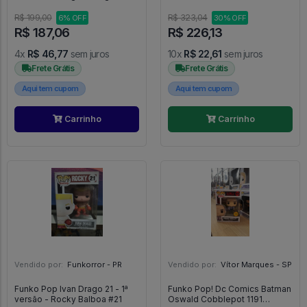
#1803
Edition] - Warcraft #990
R$ 199,00
R$ 323,04
6% OFF
30% OFF
R$ 187,06
R$ 226,13
4x
R$ 46,77
sem juros
10x
R$ 22,61
sem juros
Frete Grátis
Frete Grátis
Aqui tem cupom
Aqui tem cupom
Carrinho
Carrinho
Vendido por:
Funkorror - PR
Vendido por:
Vítor Marques - SP
Funko Pop Ivan Drago 21 - 1ª
Funko Pop! Dc Comics Batman
versão - Rocky Balboa #21
Oswald Cobblepot 1191