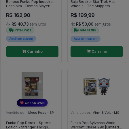
Boneco Funko Pop Inosuke
Baja Breaker Star Trek Hot
Hashibira - Demon Slayer:
Wheels - The Muppets
Kimetsu No Yaiba #1090
R$ 162,90
R$ 199,99
4x
R$ 40,73
sem juros
4x
R$ 50,00
sem juros
Frete Grátis
Frete Grátis
Aqui tem cupom
Aqui tem cupom
Carrinho
Carrinho
💖 GEEKDOWN
Vendido por:
Meus Pops - SP
Vendido por:
Vinyl & Volt - MG
Funko Pop Derek - Special
Funko Pop Sylvanas World
Edition - Stranger Things
Warcraft Chase 990 [Limited