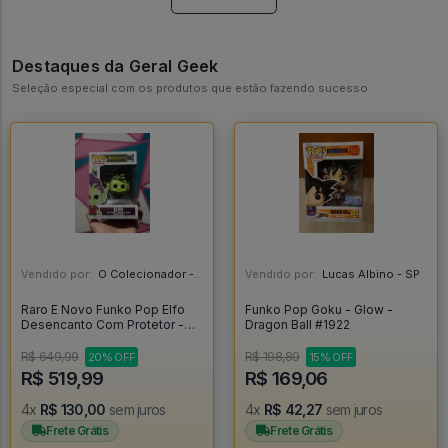
Destaques da Geral Geek
Seleção especial com os produtos que estão fazendo sucesso
Vendido por:
O Colecionador - SP
Vendido por:
Lucas Albino - SP
Raro E Novo Funko Pop Elfo
Funko Pop Goku - Glow -
Desencanto Com Protetor -
Dragon Ball #1922
Disenchantment #593
R$ 649,99
R$ 198,89
20% OFF
15% OFF
R$ 519,99
R$ 169,06
4x
R$ 130,00
sem juros
4x
R$ 42,27
sem juros
Frete Grátis
Frete Grátis