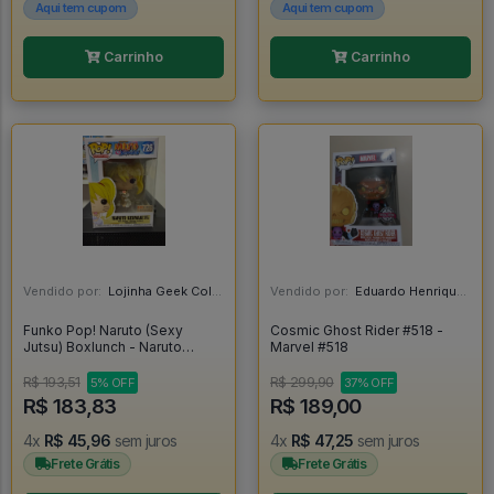
Aqui tem cupom
Aqui tem cupom
Carrinho
Carrinho
Vendido por:
Lojinha Geek Colecionáveis - DF
Vendido por:
Eduardo Henrique - SP
Funko Pop! Naruto (Sexy
Cosmic Ghost Rider #518 -
Jutsu) Boxlunch - Naruto
Marvel #518
Shippuden #726
R$ 193,51
R$ 299,90
5% OFF
37% OFF
R$ 183,83
R$ 189,00
4x
R$ 45,96
sem juros
4x
R$ 47,25
sem juros
Frete Grátis
Frete Grátis