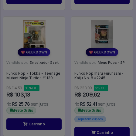
💖 GEEKDOWN
💖 GEEKDOWN
Vendido por:
Embaixador Geek - SP
Vendido por:
Meus Pops - SP
Funko Pop - Tokka - Teenage
Funko Pop Iharu Furuhashi -
Mutant Ninja Turtles #1139
Kaiju No. 8 #2245
R$ 114,59
R$ 223,00
10% OFF
6% OFF
R$ 103,13
R$ 209,62
4x
R$ 25,78
sem juros
4x
R$ 52,41
sem juros
Frete Grátis
Frete Grátis
Aqui tem cupom
Carrinho
Carrinho