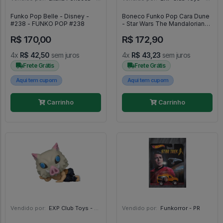
Funko Pop Belle - Disney -
Boneco Funko Pop Cara Dune
#238 - FUNKO POP #238
- Star Wars The Mandalorian
#403
R$ 170,00
R$ 172,90
4x
R$ 42,50
sem juros
4x
R$ 43,23
sem juros
Frete Grátis
Frete Grátis
Aqui tem cupom
Aqui tem cupom
Carrinho
Carrinho
Vendido por:
EXP Club Toys - SP
Vendido por:
Funkorror - PR