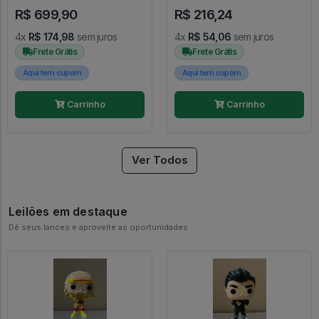
Exclusivo Chase - Dc Comics
R$ 699,90
R$ 216,24
#1191
4x
R$ 174,98
sem juros
4x
R$ 54,06
sem juros
Frete Grátis
Frete Grátis
Aqui tem cupom
Aqui tem cupom
Carrinho
Carrinho
Ver Todos
Leilões em destaque
Dê seus lances e aproveite as oportunidades