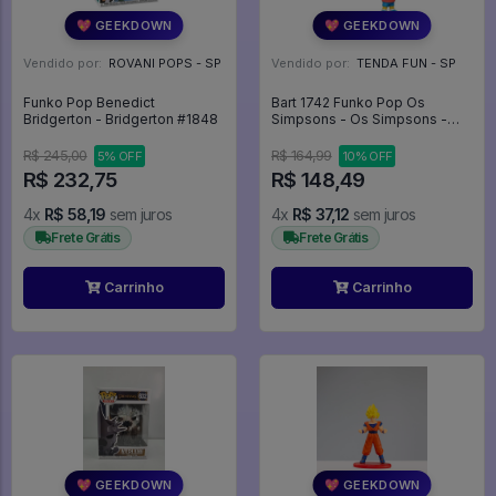
💖 GEEKDOWN
💖 GEEKDOWN
Vendido por:
ROVANI POPS - SP
Vendido por:
TENDA FUN - SP
Funko Pop Benedict
Bart 1742 Funko Pop Os
Bridgerton - Bridgerton #1848
Simpsons - Os Simpsons -
#1742 - Funko Pop - #1742 -
FUNKO POP #1742
R$ 245,00
R$ 164,99
5% OFF
10% OFF
R$ 232,75
R$ 148,49
4x
R$ 58,19
sem juros
4x
R$ 37,12
sem juros
Frete Grátis
Frete Grátis
Carrinho
Carrinho
💖 GEEKDOWN
💖 GEEKDOWN