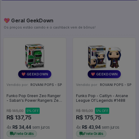
💖 Geral GeekDown
Os preços estão caindo e o cashback vem de bônus!
💖 GEEKDOWN
💖 GEEKDOWN
Vendido por:
ROVANI POPS - SP
Vendido por:
ROVANI POPS - SP
Funko Pop Green Zeo Ranger
Funko Pop - Caitlyn - Arcane
- Saban's Power Rangers Zeo
League Of Legends #1488
#1875
R$ 145,00
R$ 185,00
5% OFF
5% OFF
R$ 137,75
R$ 175,75
4x
R$ 34,44
sem juros
4x
R$ 43,94
sem juros
Frete Grátis
Frete Grátis