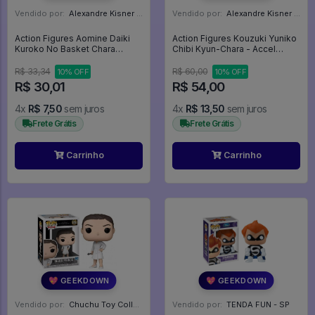
Vendido por:
Alexandre Kisner - PR
Vendido por:
Alexandre Kisner - PR
Action Figures Aomine Daiki
Action Figures Kouzuki Yuniko
Kuroko No Basket Chara
Chibi Kyun-Chara - Accel
Pucchi - Kuroko No Basket
World
R$ 33,34
R$ 60,00
10% OFF
10% OFF
R$ 30,01
R$ 54,00
4x
R$ 7,50
sem juros
4x
R$ 13,50
sem juros
Frete Grátis
Frete Grátis
Carrinho
Carrinho
💖 GEEKDOWN
💖 GEEKDOWN
Vendido por:
Chuchu Toy Collection - SP
Vendido por:
TENDA FUN - SP