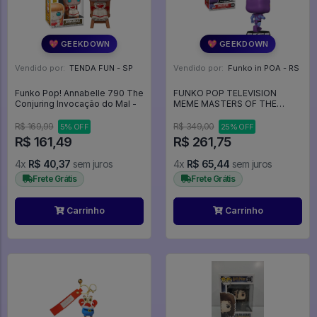
💖 GEEKDOWN
💖 GEEKDOWN
Vendido por:
TENDA FUN - SP
Vendido por:
Funko in POA - RS
Funko Pop! Annabelle 790 The
FUNKO POP TELEVISION
Conjuring Invocação do Mal -
MEME MASTERS OF THE
UNIVERSE - SKELETOR
RUNNING AWAY 1787 -
R$ 169,99
R$ 349,00
5% OFF
25% OFF
Television #1787
R$ 161,49
R$ 261,75
4x
R$ 40,37
sem juros
4x
R$ 65,44
sem juros
Frete Grátis
Frete Grátis
Carrinho
Carrinho