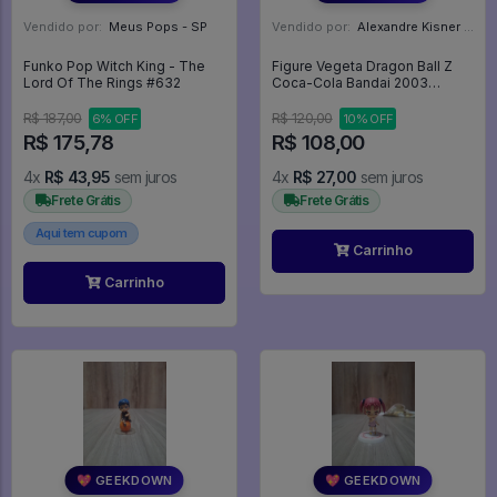
Vendido por:
Meus Pops - SP
Vendido por:
Alexandre Kisner - PR
Funko Pop Witch King - The
Figure Vegeta Dragon Ball Z
Lord Of The Rings #632
Coca-Cola Bandai 2003
Original - Dragon Ball Z
R$ 187,00
R$ 120,00
6% OFF
10% OFF
R$ 175,78
R$ 108,00
4x
R$ 43,95
sem juros
4x
R$ 27,00
sem juros
Frete Grátis
Frete Grátis
Aqui tem cupom
Carrinho
Carrinho
💖 GEEKDOWN
💖 GEEKDOWN