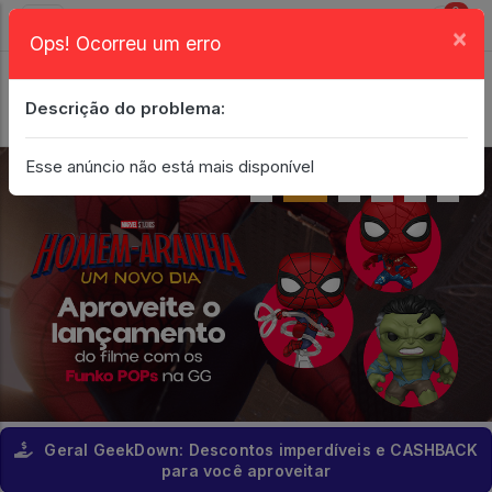
0
×
Ops! Ocorreu um erro
Login
| Entrar
Descrição do problema:
Minha Conta
Esse anúncio não está mais disponível
Geral GeekDown: Descontos imperdíveis e CASHBACK
para você aproveitar