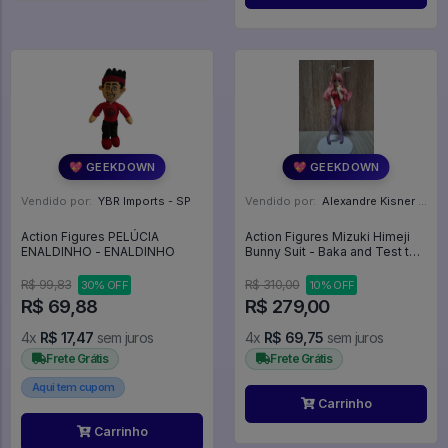
💖 GEEKDOWN
💖 GEEKDOWN
Vendido por:
YBR Imports - SP
Vendido por:
Alexandre Kisner - PR
Action Figures PELÚCIA
Action Figures Mizuki Himeji
ENALDINHO - ENALDINHO
Bunny Suit - Baka and Test to
Shoukanjuu Summon Beast
R$ 99,83
R$ 310,00
30% OFF
10% OFF
R$ 69,88
R$ 279,00
4x
R$ 17,47
sem juros
4x
R$ 69,75
sem juros
Frete Grátis
Frete Grátis
Aqui tem cupom
Carrinho
Carrinho