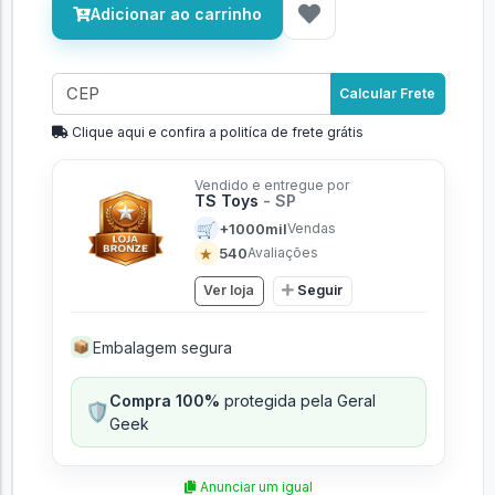
Adicionar ao carrinho
Calcular Frete
Clique aqui e confira a politíca de frete grátis
Vendido e entregue por
TS Toys
- SP
🛒
+1000mil
Vendas
★
540
Avaliações
Ver loja
Seguir
Embalagem segura
📦
Compra 100%
protegida pela Geral
🛡️
Geek
Anunciar um igual