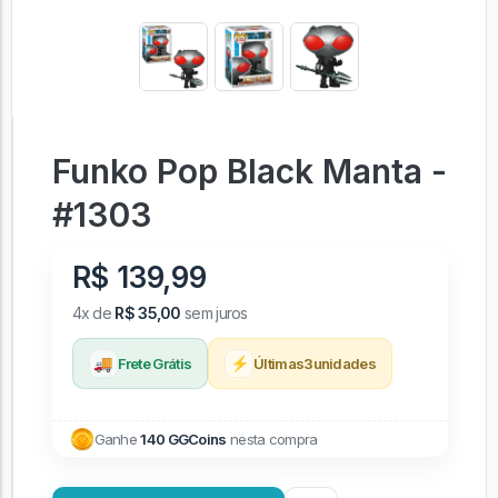
Funko Pop Black Manta -
#1303
R$ 139,99
4x de
R$ 35,00
sem juros
🚚
⚡
Frete Grátis
Últimas
3
unidades
Ganhe
140 GGCoins
nesta compra