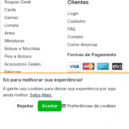
Clientes
Roupas Geek
Cards
Login
Games
Cadastro
Livraria
FAQ
Artes
Contato
Miniaturas
Como Anunciar
Bolsas e Mochilas
Formas de Pagamento
Pins e Botons
Acessórios Geeks
Pelúcias
Só para melhorar sua experiência!
Bonecas
A gente usa cookies para deixar sua experiência por aqui
ainda melhor.
Saiba Mais.
Rejeitar
Aceitar
Preferências de cookies
CNPJ n.º 30.220.458/0001-17 - GERAL GEEK PORTAL ELETRONICO
LTDA.
© 2026 Geral Geek
Termos de uso
Políticas