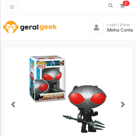
0
Login
| Entrar
Minha Conta
Previous
Next