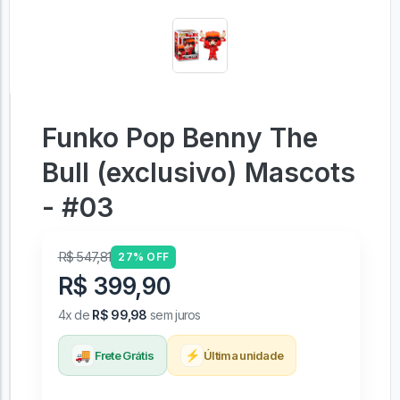
Funko Pop Benny The
Bull (exclusivo) Mascots
- #03
R$ 547,81
27% OFF
R$ 399,90
4x de
R$ 99,98
sem juros
🚚
⚡
Frete Grátis
Última unidade