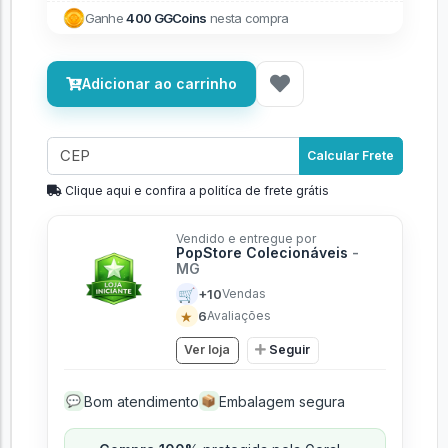
Ganhe
400 GGCoins
nesta compra
Adicionar ao carrinho
Calcular Frete
Clique aqui e confira a politíca de frete grátis
Vendido e entregue por
PopStore Colecionáveis
-
MG
🛒
+10
Vendas
★
6
Avaliações
Ver loja
Seguir
Bom atendimento
Embalagem segura
💬
📦