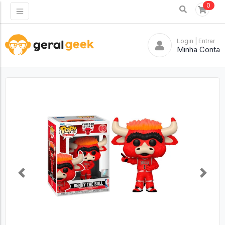
0
Login
| Entrar
Minha Conta
Previous
Next