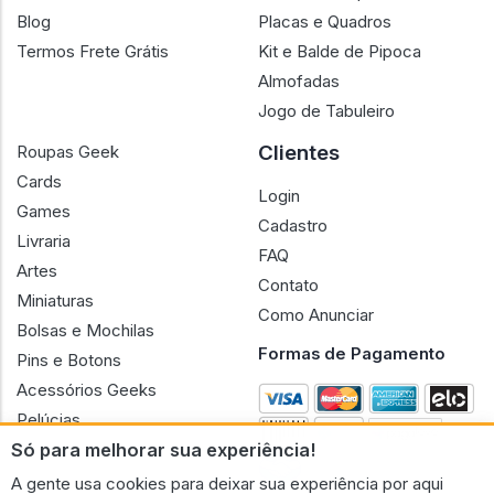
Blog
Placas e Quadros
Termos Frete Grátis
Kit e Balde de Pipoca
Almofadas
Jogo de Tabuleiro
Clientes
Roupas Geek
Cards
Login
Games
Cadastro
Livraria
FAQ
Artes
Contato
Miniaturas
Como Anunciar
Bolsas e Mochilas
Formas de Pagamento
Pins e Botons
Acessórios Geeks
Pelúcias
Só para melhorar sua experiência!
Bonecas
A gente usa cookies para deixar sua experiência por aqui