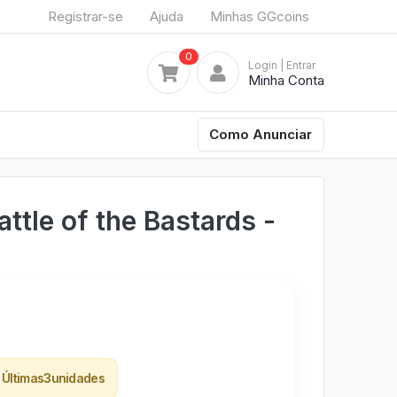
Registrar-se
Ajuda
Minhas GGcoins
0
Login
| Entrar
Minha Conta
Como Anunciar
ttle of the Bastards -
Últimas
3
unidades