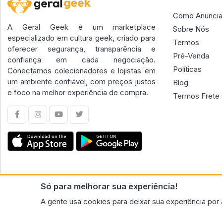
Como Anuncia
A Geral Geek é um marketplace
Sobre Nós
especializado em cultura geek, criado para
Termos
oferecer segurança, transparência e
Pré-Venda
confiança em cada negociação.
Políticas
Conectamos colecionadores e lojistas em
um ambiente confiável, com preços justos
Blog
e foco na melhor experiência de compra.
Termos Frete 
Só para melhorar sua experiência!
CNPJ n.º 30.220.458/0001-17 - GERAL GEEK PORTAL ELETRONICO LTDA.
A gente usa cookies para deixar sua experiência por 
© 2026 Geral Geek