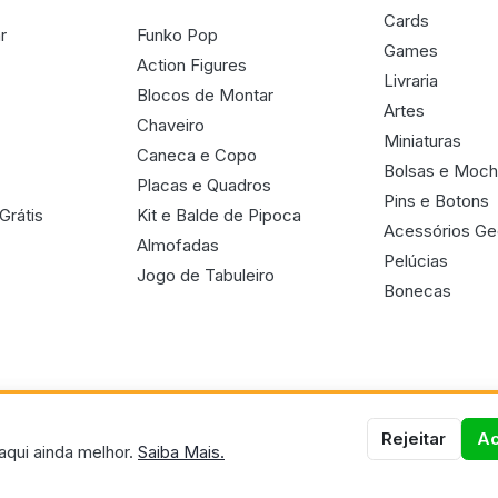
Cards
r
Funko Pop
Games
Action Figures
Livraria
Blocos de Montar
Artes
Chaveiro
Miniaturas
Caneca e Copo
Bolsas e Moch
Placas e Quadros
Pins e Botons
Grátis
Kit e Balde de Pipoca
Acessórios G
Almofadas
Pelúcias
Jogo de Tabuleiro
Bonecas
Rejeitar
Ac
aqui ainda melhor.
Saiba Mais.