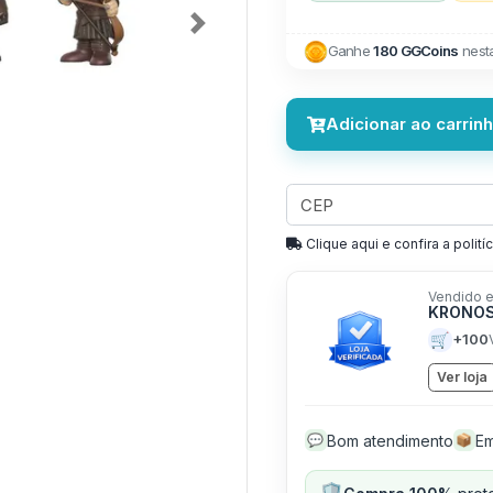
Next
Ganhe
180 GGCoins
nest
Adicionar ao carrin
Clique aqui e confira a politíc
Vendido e
KRONOS
🛒
+100
Ver loja
Bom atendimento
Em
💬
📦
🛡️