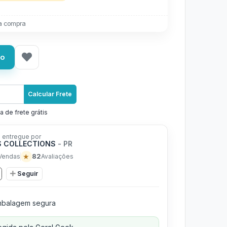
a compra
ho
Calcular Frete
a de frete grátis
 entregue por
 COLLECTIONS
- PR
★
82
Vendas
Avaliações
Seguir
balagem segura