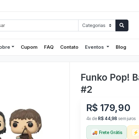
obre
Cupom
FAQ
Contato
Eventos
Blog
Funko Pop! Ba
#2
R$ 179,90
4x de
R$ 44,98
sem juros
🚚
Frete Grátis
⚡