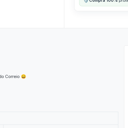
Compra 100%
prote
do Correio 😄