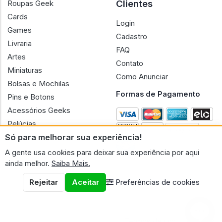
Clientes
Roupas Geek
Cards
Login
Games
Cadastro
Livraria
FAQ
Artes
Contato
Miniaturas
Como Anunciar
Bolsas e Mochilas
Formas de Pagamento
Pins e Botons
Acessórios Geeks
Pelúcias
Só para melhorar sua experiência!
Bonecas
A gente usa cookies para deixar sua experiência por aqui
ainda melhor.
Saiba Mais.
Rejeitar
Aceitar
Preferências de cookies
CNPJ n.º 30.220.458/0001-17 - GERAL GEEK PORTAL ELETRONICO
LTDA.
© 2026 Geral Geek
Termos de uso
Políticas