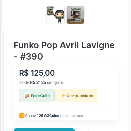
Funko Pop Avril Lavigne
- #390
R$ 125,00
4x de
R$ 31,25
sem juros
🚚
⚡
Frete Grátis
Última unidade
Ganhe
125 GGCoins
nesta compra