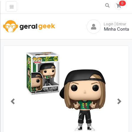
0
Login
| Entrar
Minha Conta
Previous
Next