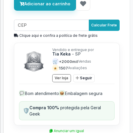
Adicionar ao carrinho
Calcular Frete
Clique aqui e confira a politíca de frete grátis
Vendido e entregue por
Tia Keka
- SP
🛒
+2000mil
Vendas
★
1507
Avaliações
Ver loja
Seguir
Bom atendimento
Embalagem segura
💬
📦
Compra 100%
protegida pela Geral
🛡️
Geek
Anunciar um igual