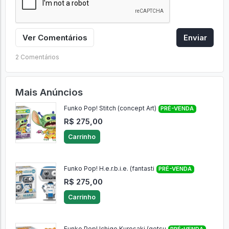
Ver Comentários
Enviar
2 Comentários
Mais Anúncios
Funko Pop! Stitch (concept Art)
PRÉ-VENDA
R$ 275,00
Carrinho
Funko Pop! H.e.r.b.i.e. (fantasti
PRÉ-VENDA
R$ 275,00
Carrinho
Funko Pop! Ichigo Kurosaki (getsu