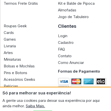
Termos Frete Grátis
Kit e Balde de Pipoca
Almofadas
Jogo de Tabuleiro
Clientes
Roupas Geek
Cards
Login
Games
Cadastro
Livraria
FAQ
Artes
Contato
Miniaturas
Como Anunciar
Bolsas e Mochilas
Formas de Pagamento
Pins e Botons
Acessórios Geeks
Pelúcias
Só para melhorar sua experiência!
Bonecas
A gente usa cookies para deixar sua experiência por aqui
ainda melhor.
Saiba Mais.