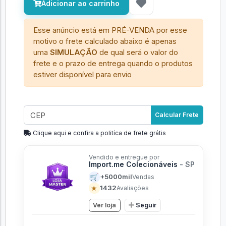
Adicionar ao carrinho
Esse anúncio está em PRÉ-VENDA por esse
motivo o frete calculado abaixo é apenas
uma
SIMULAÇÃO
de qual será o valor do
frete e o prazo de entrega quando o produtos
estiver disponível para envio
Calcular Frete
Clique aqui e confira a politíca de frete grátis
Vendido e entregue por
Import.me Colecionáveis
- SP
🛒
+5000mil
Vendas
★
1432
Avaliações
Ver loja
Seguir