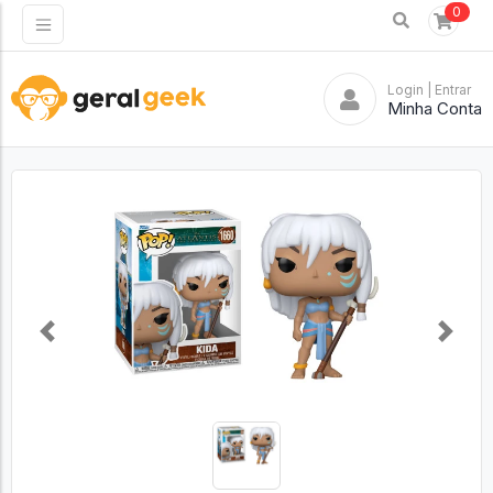
0
Login
| Entrar
Minha Conta
Previous
Next