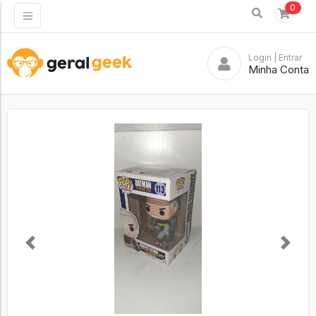
0
Login
| Entrar
Minha Conta
Previous
Next