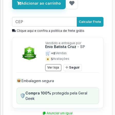
Adicionar ao carrinho
Calcular Frete
Clique aqui e confira a politíca de frete grátis
Vendido e entregue por
Enio Batista Cruz
- SP
🛒
+8
Vendas
★
5
Avaliações
Ver loja
Seguir
Embalagem segura
📦
Compra 100%
protegida pela Geral
🛡️
Geek
Anunciar um igual