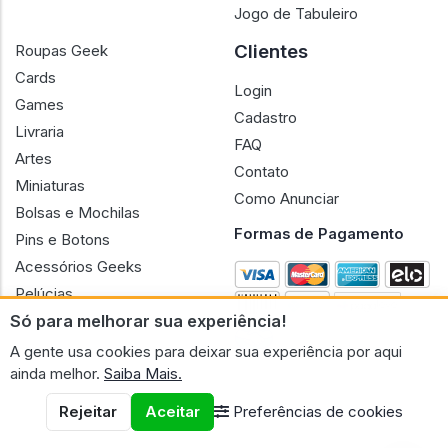
Jogo de Tabuleiro
Clientes
Roupas Geek
Cards
Login
Games
Cadastro
Livraria
FAQ
Artes
Contato
Miniaturas
Como Anunciar
Bolsas e Mochilas
Formas de Pagamento
Pins e Botons
Acessórios Geeks
Pelúcias
Só para melhorar sua experiência!
Bonecas
A gente usa cookies para deixar sua experiência por aqui
ainda melhor.
Saiba Mais.
Rejeitar
Aceitar
Preferências de cookies
CNPJ n.º 30.220.458/0001-17 - GERAL GEEK PORTAL ELETRONICO