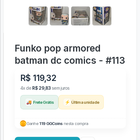
Funko pop armored
batman dc comics - #113
R$ 119,32
4x de
R$ 29,83
sem juros
🚚
⚡
Frete Grátis
Última unidade
Ganhe
119 GGCoins
nesta compra