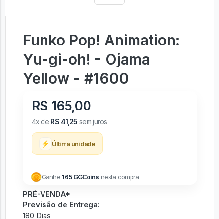
Funko Pop! Animation:
Yu-gi-oh! - Ojama
Yellow - #1600
R$ 165,00
4x de
R$ 41,25
sem juros
⚡
Última unidade
Ganhe
165 GGCoins
nesta compra
PRÉ-VENDA*
Previsão de Entrega:
180 Dias