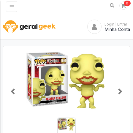
0
Login
| Entrar
Minha Conta
Previous
Next