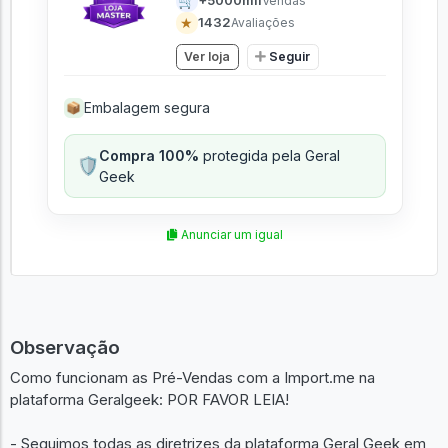
🛒
+5000mil
Vendas
★
1432
Avaliações
Ver loja
Seguir
Embalagem segura
📦
Compra 100%
protegida pela Geral
🛡️
Geek
Anunciar um igual
Observação
Como funcionam as Pré-Vendas com a Import.me na
plataforma Geralgeek: POR FAVOR LEIA!
- Seguimos todas as diretrizes da plataforma Geral Geek em