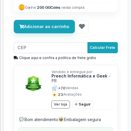
Ganhe
200 GGCoins
nesta compra
Adicionar ao carrinho
Calcular Frete
Clique aqui e confira a politíca de frete grátis
Vendido e entregue por
Preech Informática e Geek
-
PR
🛒
+70
Vendas
★
23
Avaliações
Ver loja
Seguir
Bom atendimento
Embalagem segura
💬
📦