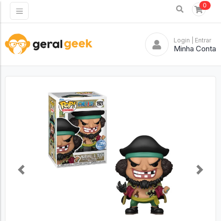
0
Login
| Entrar
Minha Conta
Previous
Next