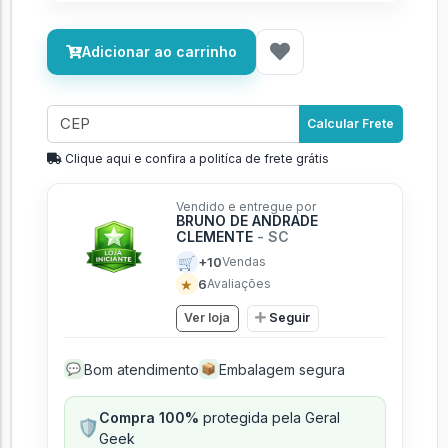
Adicionar ao carrinho
Calcular Frete
Clique aqui e confira a politíca de frete grátis
Vendido e entregue por
BRUNO DE ANDRADE
CLEMENTE
- SC
🛒
+10
Vendas
★
6
Avaliações
Ver loja
Seguir
Bom atendimento
Embalagem segura
💬
📦
Compra 100%
protegida pela Geral
🛡️
Geek