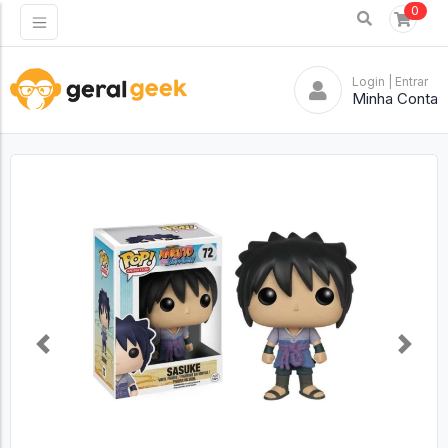
0
Login
| Entrar
Minha Conta
Previous
Next