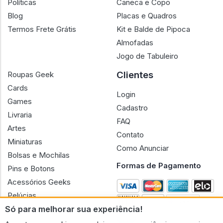
Políticas
Caneca e Copo
Blog
Placas e Quadros
Termos Frete Grátis
Kit e Balde de Pipoca
Almofadas
Jogo de Tabuleiro
Clientes
Roupas Geek
Cards
Login
Games
Cadastro
Livraria
FAQ
Artes
Contato
Miniaturas
Como Anunciar
Bolsas e Mochilas
Formas de Pagamento
Pins e Botons
Acessórios Geeks
Pelúcias
Só para melhorar sua experiência!
Bonecas