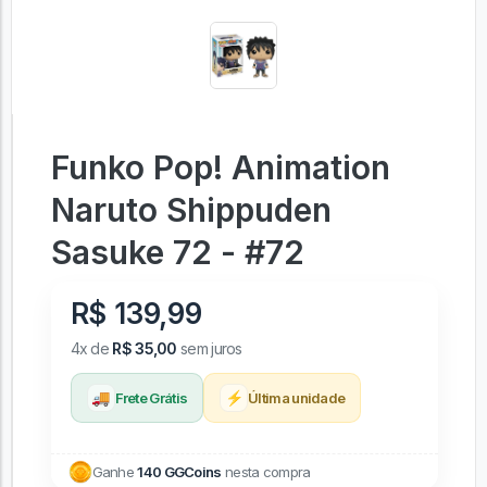
Funko Pop! Animation
Naruto Shippuden
Sasuke 72 - #72
R$ 139,99
4x de
R$ 35,00
sem juros
🚚
⚡
Frete Grátis
Última unidade
Ganhe
140 GGCoins
nesta compra