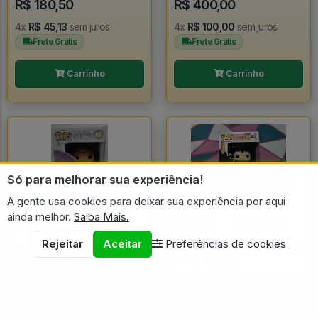
R$ 180,50
R$ 400,00
4x
R$ 45,13
sem juros
4x
R$ 100,00
sem juros
Frete Grátis
Frete Grátis
Carrinho
Carrinho
Só para melhorar sua experiência!
A gente usa cookies para deixar sua experiência por aqui
ainda melhor.
Saiba Mais.
Vendido por:
Graziella - SP
Vendido por:
O Colecionador - SP
Rejeitar
Aceitar
Preferências de cookies
Funko Pop Professor Quirrell -
Raro E Novo Funko Pop Gajeel
Harry Potter #68
- Fairy Tail #481
R$ 490,00
R$ 420,00
20% OFF
10% OFF
R$ 389,99
R$ 378,00