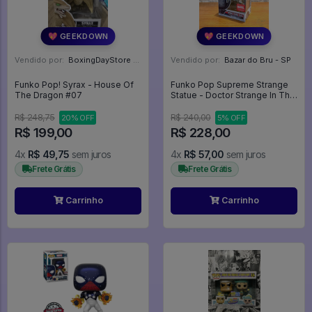
💖 GEEKDOWN
💖 GEEKDOWN
Vendido por:
BoxingDayStore - GO
Vendido por:
Bazar do Bru - SP
Funko Pop! Syrax - House Of
Funko Pop Supreme Strange
The Dragon #07
Statue - Doctor Strange In The
Multiverse Of Madness #1011 -
Doctor Strange Multiverse Of
R$ 248,75
R$ 240,00
20% OFF
5% OFF
Madness #1011
R$ 199,00
R$ 228,00
4x
R$ 49,75
sem juros
4x
R$ 57,00
sem juros
Frete Grátis
Frete Grátis
Carrinho
Carrinho