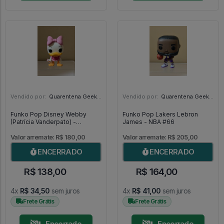
Vendido por:
Quarentena Geek Store - SP
Vendido por:
Quarentena Geek Store - SP
Funko Pop Disney Webby
Funko Pop Lakers Lebron
(Patrícia Vanderpato) -
James - NBA #66
DuckTales #310
Valor arremate: R$ 180,00
Valor arremate: R$ 205,00
ENCERRADO
ENCERRADO
R$ 138,00
R$ 164,00
4x
R$ 34,50
sem juros
4x
R$ 41,00
sem juros
Frete Grátis
Frete Grátis
Encerrado
Encerrado