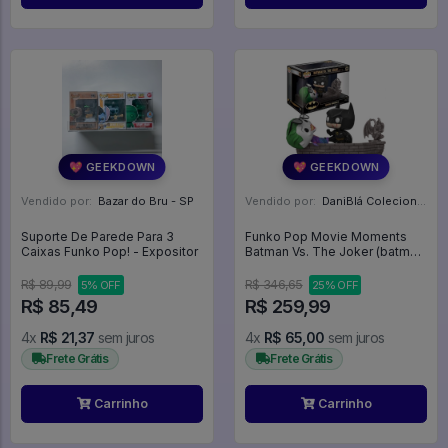
💖 GEEKDOWN
💖 GEEKDOWN
Vendido por:
Bazar do Bru - SP
Vendido por:
DaniBlá Colecionáveis - SP
Suporte De Parede Para 3
Funko Pop Movie Moments
Caixas Funko Pop! - Expositor
Batman Vs. The Joker (batman
1989) - Batman 80 Years #280
R$ 89,99
R$ 346,65
5% OFF
25% OFF
R$ 85,49
R$ 259,99
4x
R$ 21,37
sem juros
4x
R$ 65,00
sem juros
Frete Grátis
Frete Grátis
Carrinho
Carrinho