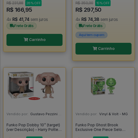
R$ 231,88
R$ 350,00
28% OFF
15% OFF
R$ 166,95
R$ 297,50
4x
R$ 41,74
sem juros
4x
R$ 74,38
sem juros
Frete Grátis
Frete Grátis
Aqui tem cupom
Carrinho
Carrinho
Vendido por:
Gustavo Pezzini - MG
Vendido por:
Vinyl & Volt - MG
Funko Pop Dobby 10’’ (target)
Funko Pop Ghost Brook
(ver Descrição) - Harry Potter
Exclusive One Piece Selo
#63
Chalice Collectibles Exclusive