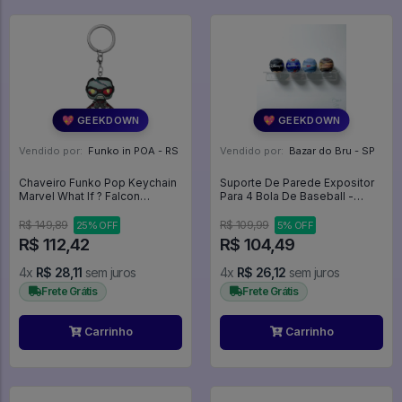
💖 GEEKDOWN
💖 GEEKDOWN
Vendido por:
Funko in POA - RS
Vendido por:
Bazar do Bru - SP
Chaveiro Funko Pop Keychain
Suporte De Parede Expositor
Marvel What If ? Falcon
Para 4 Bola De Baseball -
Zombie 57401 Halloween
Expositor
Horror Terror - Marvel
R$ 149,89
R$ 109,99
25% OFF
5% OFF
R$ 112,42
R$ 104,49
4x
R$ 28,11
sem juros
4x
R$ 26,12
sem juros
Frete Grátis
Frete Grátis
Carrinho
Carrinho