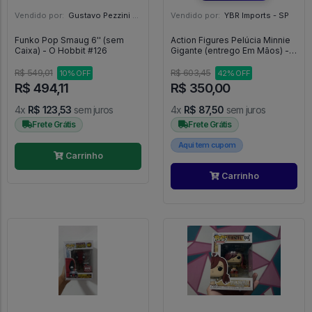
Vendido por:
Gustavo Pezzini - MG
Vendido por:
YBR Imports - SP
Funko Pop Smaug 6'' (sem
Action Figures Pelúcia Minnie
Caixa) - O Hobbit #126
Gigante (entrego Em Mãos) -
Disney
R$ 549,01
R$ 603,45
10% OFF
42% OFF
R$ 494,11
R$ 350,00
4x
R$ 123,53
sem juros
4x
R$ 87,50
sem juros
Frete Grátis
Frete Grátis
Aqui tem cupom
Carrinho
Carrinho