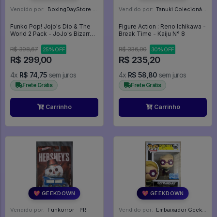
Vendido por:
BoxingDayStore - GO
Vendido por:
Tanuki Colecionáveis - SP
Funko Pop! Jojo's Dio & The
Figure Action : Reno Ichikawa -
World 2 Pack - JoJo's Bizarre
Break Time - Kaiju N° 8
Adventure #2
R$ 398,67
R$ 336,00
25% OFF
30% OFF
R$ 299,00
R$ 235,20
4x
R$ 74,75
sem juros
4x
R$ 58,80
sem juros
Frete Grátis
Frete Grátis
Carrinho
Carrinho
💖 GEEKDOWN
💖 GEEKDOWN
Vendido por:
Funkorror - PR
Vendido por:
Embaixador Geek - SP