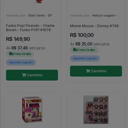
Vendido por:
Start Geek - SP
Vendido por:
Helton vogarin - SP
Funko Pop! Peanuts - Charlie
Minnie Mouse - Disney #796
Brown - Funko POP! #1678
R$ 100,00
R$ 149,90
4x
R$ 25,00
sem juros
4x
R$ 37,48
sem juros
Frete Grátis
Frete Grátis
Aqui tem cupom
Aqui tem cupom
Carrinho
Carrinho