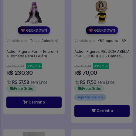
💖 GEEKDOWN
💖 GEEKDOWN
Vendido por:
Tanuki Colecionáveis - SP
Vendido por:
YBR Imports - SP
Action Figure: Fern - Frieren E
Action Figures PELÚCIA ABÉLIA
A Jornada Para O Além
REALE CUPHEAD - Games
Cuphead
R$ 329,00
R$ 100,00
30% OFF
30% OFF
R$ 230,30
R$ 70,00
4x
R$ 57,58
sem juros
4x
R$ 17,50
sem juros
Frete Grátis
Frete Grátis
Aqui tem cupom
Carrinho
Carrinho