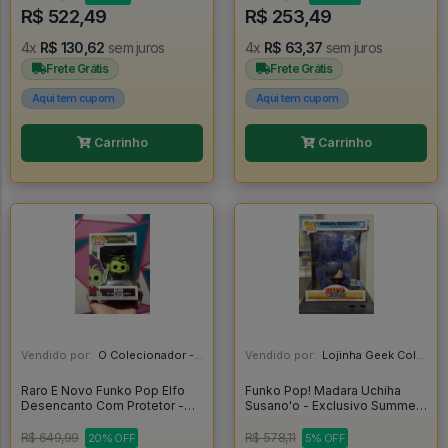
R$ 522,49
R$ 253,49
4x
R$ 130,62
sem juros
4x
R$ 63,37
sem juros
Frete Grátis
Frete Grátis
Aqui tem cupom
Aqui tem cupom
Carrinho
Carrinho
Vendido por:
O Colecionador - SP
Vendido por:
Lojinha Geek Colecionáveis - DF
Raro E Novo Funko Pop Elfo
Funko Pop! Madara Uchiha
Desencanto Com Protetor -
Susano'o - Exclusivo Summer
Disenchantment #593
Convention 2025 - Naruto
Shippuden #1878
R$ 649,99
R$ 578,11
20% OFF
5% OFF