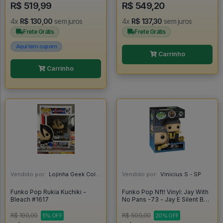
R$ 519,99
R$ 549,20
4x
R$ 130,00
sem juros
4x
R$ 137,30
sem juros
Frete Grátis
Frete Grátis
Aqui tem cupom
Carrinho
Carrinho
Vendido por:
Lojinha Geek Colecionáveis - DF
Vendido por:
Vinicius S - SP
Funko Pop Rukia Kuchiki -
Funko Pop Nft! Vinyl: Jay With
Bleach #1617
No Pans -73 - Jay E Silent Bob
#1
R$ 190,00
R$ 500,00
5% OFF
20% OFF