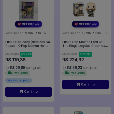
💖 GEEKDOWN
💖 GEEKDOWN
Vendido por:
Meus Pops - SP
Vendido por:
Funko in POA - RS
Funko Pop Zoey (detalhes Na
Funko Pop Movies Lord Of
Caixa) - K-Pop Demon Hunters
The Rings Legolas Greenleaf -
#2256
Lor - Senhor Dos Anéis Lotr -
Movies #1577
R$ 127,00
R$ 299,89
6% OFF
25% OFF
R$ 119,38
R$ 224,92
4x
R$ 29,85
sem juros
4x
R$ 56,23
sem juros
Frete Grátis
Frete Grátis
Aqui tem cupom
Carrinho
Carrinho