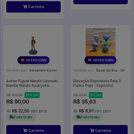
Carrinho
💖 GEEKDOWN
💖 GEEKDOWN
Vendido por:
Alexandre Kisner - PR
Vendido por:
Bazar do Bru - SP
Action Figure Naruto Uzumaki
Elevação Expositora Para 2
Bandai Naruto Kyukyoku
Funko Pop! - Expositor
Shinobi Taikei Naruto
Shippuden - Naruto Shippuden
R$ 100,00
R$ 37,51
10% OFF
5% OFF
R$ 90,00
R$ 35,63
4x
R$ 22,50
sem juros
4x
R$ 8,91
sem juros
Frete Grátis
Frete Grátis
Carrinho
Carrinho