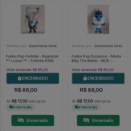
Vendido por:
Quarentena Geek Store - SP
Vendido por:
Quarentena Geek Store - SP
Funko Pop Fortnite - Ragnarok
Funko Pop Exclusivo - Miami
** Loose ** - Fortnite #465
Billy The Marlin - MLB -
Baseball #09
Valor arremate: R$ 85,00
Valor arremate: R$ 85,00
ENCERRADO
ENCERRADO
R$ 68,00
R$ 68,00
4x
R$ 17,00
sem juros
4x
R$ 17,00
sem juros
Frete Grátis
Frete Grátis
Encerrado
Encerrado