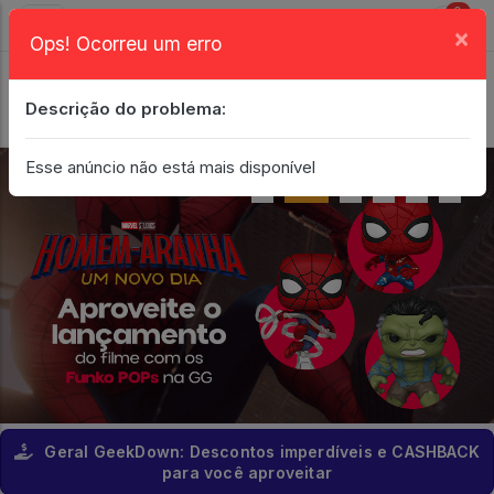
0
×
Ops! Ocorreu um erro
Login
| Entrar
Descrição do problema:
Minha Conta
Esse anúncio não está mais disponível
Geral GeekDown: Descontos imperdíveis e CASHBACK
para você aproveitar