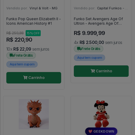
Vendido por:
Vinyl & Volt - MG
Vendido por:
Capital Funkos - DF
Funko Pop Queen Elizabeth II -
Funko Set Avengers Age Of
Icons American History #1
Ultron - Avengers Age Of
Ultron #14
R$ 9.999,99
R$ 259,88
15% OFF
R$ 220,90
4x
R$ 2.500,00
sem juros
10x
R$ 22,09
sem juros
Frete Grátis
Frete Grátis
Aqui tem cupom
Aqui tem cupom
Carrinho
Carrinho
💖 GEEKDOWN