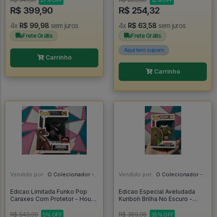
27% OFF
12% OFF
R$ 399,90
R$ 254,32
4x
R$ 99,98
sem juros
4x
R$ 63,58
sem juros
Frete Grátis
Frete Grátis
Aqui tem cupom
Carrinho
Carrinho
Vendido por:
O Colecionador - SP
Vendido por:
O Colecionador - SP
Edicao Limitada Funko Pop
Edicao Especial Aveludada
Caraxes Com Protetor - House
Kuriboh Brilha No Escuro -
Of The Dragon #10
Yugioh #1455
R$ 549,99
R$ 389,98
5% OFF
35% OFF