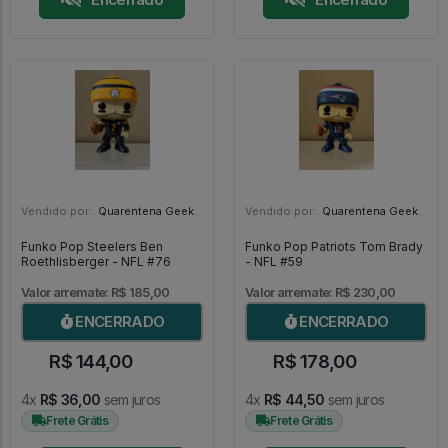
Vendido por:
Quarentena Geek Store - SP
Vendido por:
Quarentena Geek Store - SP
Funko Pop Steelers Ben
Funko Pop Patriots Tom Brady
Roethlisberger - NFL #76
- NFL #59
Valor arremate: R$ 185,00
Valor arremate: R$ 230,00
ENCERRADO
ENCERRADO
R$ 144,00
R$ 178,00
4x
R$ 36,00
sem juros
4x
R$ 44,50
sem juros
Frete Grátis
Frete Grátis