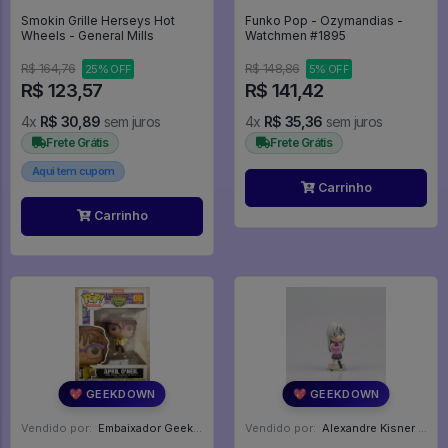
Smokin Grille Herseys Hot
Funko Pop - Ozymandias -
Wheels - General Mills
Watchmen #1895
R$ 164,76
R$ 148,86
25% OFF
5% OFF
R$ 123,57
R$ 141,42
4x
R$ 30,89
sem juros
4x
R$ 35,36
sem juros
Frete Grátis
Frete Grátis
Aqui tem cupom
Carrinho
Carrinho
💖 GEEKDOWN
💖 GEEKDOWN
Vendido por:
Embaixador Geek - SP
Vendido por:
Alexandre Kisner - PR