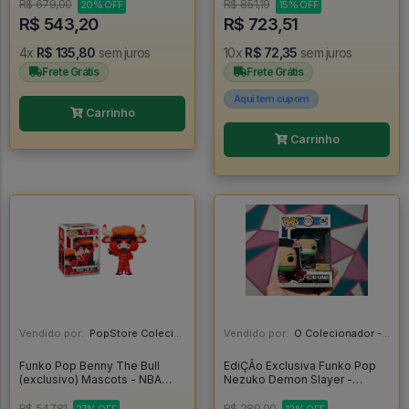
Glow Chase - One Piece
R$ 679,00
R$ 851,19
20% OFF
15% OFF
#2325
R$ 543,20
R$ 723,51
4x
R$ 135,80
sem juros
10x
R$ 72,35
sem juros
Frete Grátis
Frete Grátis
Aqui tem cupom
Carrinho
Carrinho
Vendido por:
PopStore Colecionáveis - MG
Vendido por:
O Colecionador - SP
Funko Pop Benny The Bull
EdiÇÃo Exclusiva Funko Pop
(exclusivo) Mascots - NBA
Nezuko Demon Slayer -
Chicago Bulls #03
Demon Slayer #1264
R$ 547,81
R$ 289,00