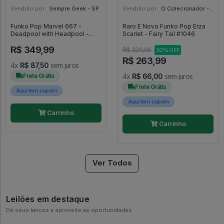
Vendido por:
Sempre Geek - SP
Vendido por:
O Colecionador - SP
Funko Pop Marvel 667 -
Raro E Novo Funko Pop Erza
Deadpool with Headpool -
Scarlet - Fairy Tail #1046
Marvel #667
R$ 349,99
R$ 329,99
20% OFF
R$ 263,99
4x
R$ 87,50
sem juros
Frete Grátis
4x
R$ 66,00
sem juros
Frete Grátis
Aqui tem cupom
Aqui tem cupom
Carrinho
Carrinho
Ver Todos
Leilões em destaque
Dê seus lances e aproveite as oportunidades