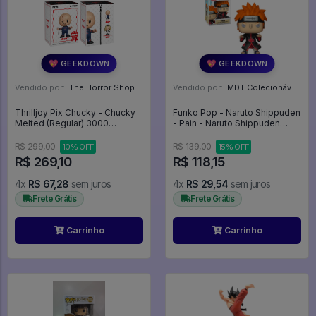
💖 GEEKDOWN
💖 GEEKDOWN
Vendido por:
The Horror Shop - Colecionáveis - MG
Vendido por:
MDT Colecionáveis - DF
Thrilljoy Pix Chucky - Chucky
Funko Pop - Naruto Shippuden
Melted (Regular) 3000
- Pain - Naruto Shippuden
unidades - Chucky
#934
R$ 299,00
R$ 139,00
10% OFF
15% OFF
R$ 269,10
R$ 118,15
4x
R$ 67,28
sem juros
4x
R$ 29,54
sem juros
Frete Grátis
Frete Grátis
Carrinho
Carrinho