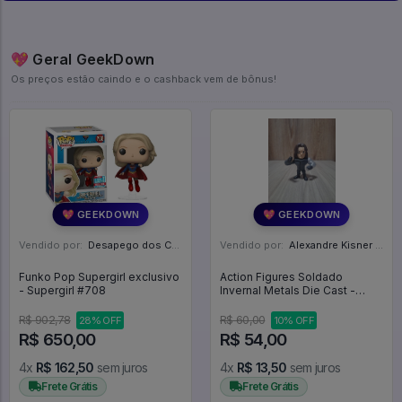
💖 Geral GeekDown
Os preços estão caindo e o cashback vem de bônus!
💖 GEEKDOWN
💖 GEEKDOWN
Vendido por:
Desapego dos Cardoso - PR
Vendido por:
Alexandre Kisner - PR
Funko Pop Supergirl exclusivo
Action Figures Soldado
- Supergirl #708
Invernal Metals Die Cast -
Capitão América: Guerra Civil
R$ 902,78
R$ 60,00
28% OFF
10% OFF
R$ 650,00
R$ 54,00
4x
R$ 162,50
sem juros
4x
R$ 13,50
sem juros
Frete Grátis
Frete Grátis