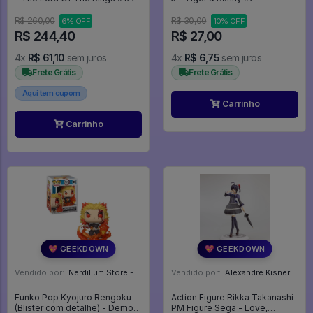
R$ 260,00
R$ 30,00
6% OFF
10% OFF
R$ 244,40
R$ 27,00
4x
R$ 61,10
sem juros
4x
R$ 6,75
sem juros
Frete Grátis
Frete Grátis
Aqui tem cupom
Carrinho
Carrinho
💖 GEEKDOWN
💖 GEEKDOWN
Vendido por:
Nerdilium Store - SP
Vendido por:
Alexandre Kisner - PR
Funko Pop Kyojuro Rengoku
Action Figure Rikka Takanashi
(Blister com detalhe) - Demon
PM Figure Sega - Love,