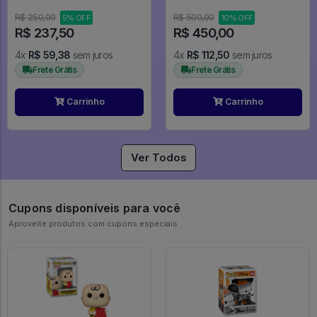
Slayer #1856
Chunibyo & Other Delusions
R$ 250,00
R$ 500,00
5% OFF
10% OFF
R$ 237,50
R$ 450,00
4x
R$ 59,38
sem juros
4x
R$ 112,50
sem juros
Frete Grátis
Frete Grátis
Carrinho
Carrinho
Ver Todos
Cupons disponíveis para você
Aproveite produtos com cupons especiais