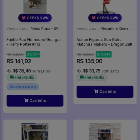
💖 GEEKDOWN
💖 GEEKDOWN
Vendido por:
Meus Pops - SP
Vendido por:
Alexandre Kisner - PR
Funko Pop Hermione Granger
Action Figures Son Goku
- Harry Potter #113
Matches Makers - Dragon Ball
R$ 150,98
R$ 150,00
6% OFF
10% OFF
R$ 141,92
R$ 135,00
4x
R$ 35,48
sem juros
4x
R$ 33,75
sem juros
Frete Grátis
Frete Grátis
Aqui tem cupom
Carrinho
Carrinho