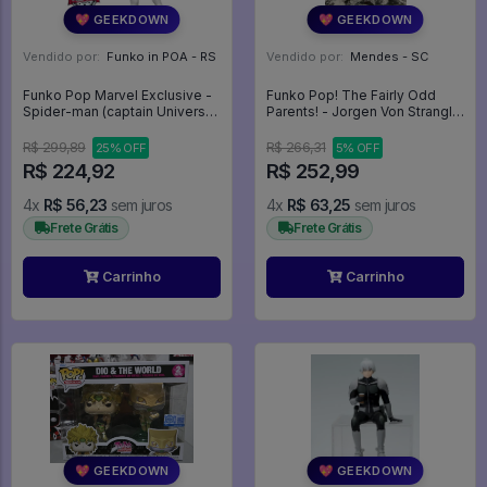
💖 GEEKDOWN
💖 GEEKDOWN
Vendido por:
Funko in POA - RS
Vendido por:
Mendes - SC
Funko Pop Marvel Exclusive -
Funko Pop! The Fairly Odd
Spider-man (captain Universe)
Parents! - Jorgen Von Strangle
614 - Spiderman - Homem
& Tooth Fairy - The Fairly Odd
Aranha - Marvel #614
Parents #2
R$ 299,89
R$ 266,31
25% OFF
5% OFF
R$ 224,92
R$ 252,99
4x
R$ 56,23
sem juros
4x
R$ 63,25
sem juros
Frete Grátis
Frete Grátis
Carrinho
Carrinho
💖 GEEKDOWN
💖 GEEKDOWN