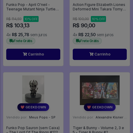
Funko Pop - April O'neil -
Action Figure Elizabeth Liones
Teenage Mutant Ninja Turtles
Deformed Mini Takara Tomy
#1392
A.R.T.S - Nanatsu No Taizai
R$ 114,59
R$ 100,00
10% OFF
10% OFF
R$ 103,13
R$ 90,00
4x
R$ 25,78
sem juros
4x
R$ 22,50
sem juros
Frete Grátis
Frete Grátis
Carrinho
Carrinho
💖 GEEKDOWN
💖 GEEKDOWN
Vendido por:
Meus Pops - SP
Vendido por:
Alexandre Kisner - PR
Funko Pop Sauron (sem Caixa)
Tiger & Bunny - Volume 2, 3 e
- The Lord Of The Rings #122
5 - Tiger & Bunny #2