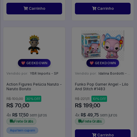
Carrinho
Carrinho
💖 GEEKDOWN
💖 GEEKDOWN
Vendido por:
YBR Imports - SP
Vendido por:
Idalina Bordotti - SP
Action Figures Pelúcia Naruto -
Funko Pop Gamer Angel - Lilo
Naruto Boruto
And Stitch #1483
R$ 100,00
R$ 221,11
30% OFF
10% OFF
R$ 70,00
R$ 199,00
4x
R$ 17,50
sem juros
4x
R$ 49,75
sem juros
Frete Grátis
Frete Grátis
Aqui tem cupom
Carrinho