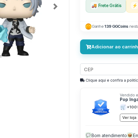
🚚
Frete Grátis
⚡
Next
Ganhe
139 GGCoins
nest
Adicionar ao carrin
Clique aqui e confira a politíc
Vendido e
Pop Ing
🛒
+100
Ver loja
Bom atendimento
Em
💬
📦