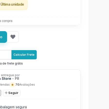
Última unidade
a compra
ho
Calcular Frete
a de frete grátis
 entregue por
a Store
- PR
★
70
Vendas
Avaliações
Seguir
balagem segura