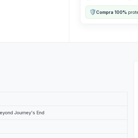
🛡️
Compra 100%
prote
Beyond Journey's End