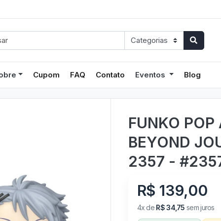
obre
Cupom
FAQ
Contato
Eventos
Blog
FUNKO POP 
BEYOND JOU
2357 - #235
R$ 139,00
4x de
R$ 34,75
sem juros