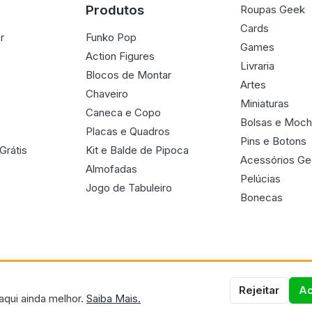
Produtos
Roupas Geek
Cards
r
Funko Pop
Games
Action Figures
Livraria
Blocos de Montar
Artes
Chaveiro
Miniaturas
Caneca e Copo
Bolsas e Moch
Placas e Quadros
Pins e Botons
Grátis
Kit e Balde de Pipoca
Acessórios G
Almofadas
Pelúcias
Jogo de Tabuleiro
Bonecas
Rejeitar
Ac
aqui ainda melhor.
Saiba Mais.