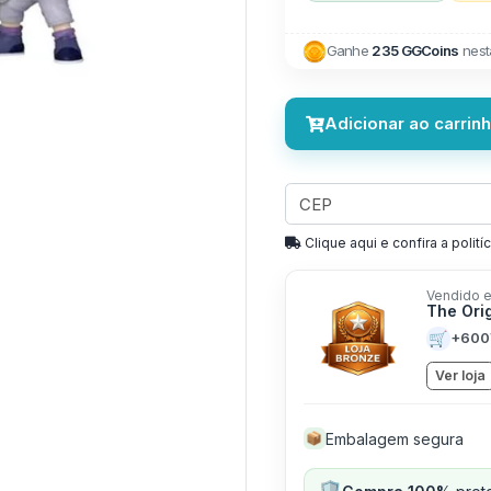
Ganhe
235 GGCoins
nest
Adicionar ao carrin
Clique aqui e confira a politíc
Vendido e
The Ori
🛒
+600
Ver loja
Embalagem segura
📦
🛡️