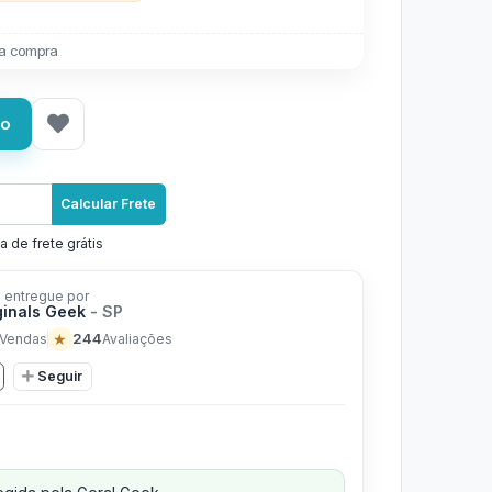
a compra
ho
Calcular Frete
a de frete grátis
 entregue por
ginals Geek
- SP
★
244
Vendas
Avaliações
Seguir