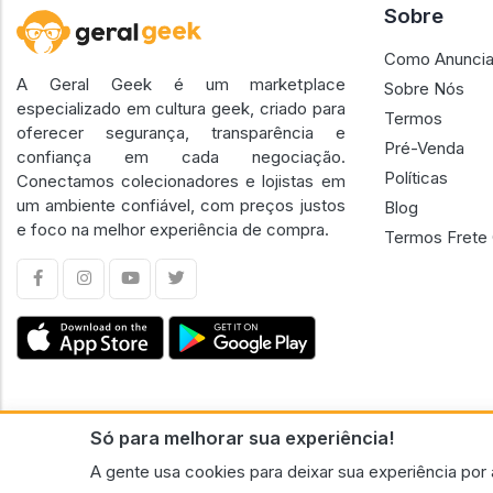
Sobre
Como Anuncia
A Geral Geek é um marketplace
Sobre Nós
especializado em cultura geek, criado para
Termos
oferecer segurança, transparência e
Pré-Venda
confiança em cada negociação.
Políticas
Conectamos colecionadores e lojistas em
um ambiente confiável, com preços justos
Blog
e foco na melhor experiência de compra.
Termos Frete 
Só para melhorar sua experiência!
CNPJ n.º 30.220.458/0001-17 - GERAL GEEK PORTAL ELETRONICO LTDA.
A gente usa cookies para deixar sua experiência por 
© 2026 Geral Geek