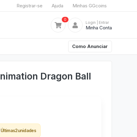
Registrar-se
Ajuda
Minhas GGcoins
0
Login
| Entrar
Minha Conta
Como Anunciar
nimation Dragon Ball
Últimas
2
unidades