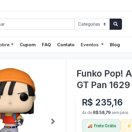
obre
Cupom
FAQ
Contato
Eventos
Blog
Funko Pop! A
GT Pan 1629
R$ 235,16
4x de
R$ 58,79
sem juros
Next
🚚
Frete Grátis
⚡