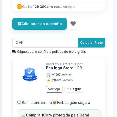
Ganhe
129 GGCoins
nesta compra
Adicionar ao carrinho
Calcular Frete
Clique aqui e confira a politíca de frete grátis
Vendido e entregue por
Pop Inga Store
- PR
🛒
+100
Vendas
★
70
Avaliações
Ver loja
Seguir
Bom atendimento
Embalagem segura
💬
📦
Compra 100%
protegida pela Geral