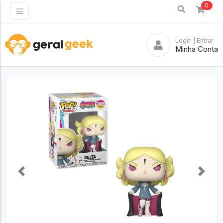
0
Login
| Entrar
Minha Conta
Previous
Next