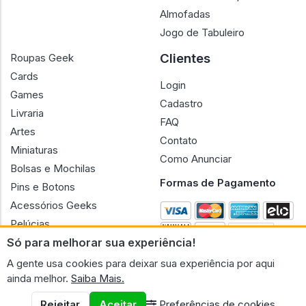
Almofadas
Jogo de Tabuleiro
Clientes
Roupas Geek
Cards
Login
Games
Cadastro
Livraria
FAQ
Artes
Contato
Miniaturas
Como Anunciar
Bolsas e Mochilas
Formas de Pagamento
Pins e Botons
Acessórios Geeks
Pelúcias
Só para melhorar sua experiência!
Bonecas
A gente usa cookies para deixar sua experiência por aqui
ainda melhor.
Saiba Mais.
Rejeitar
Aceitar
Preferências de cookies