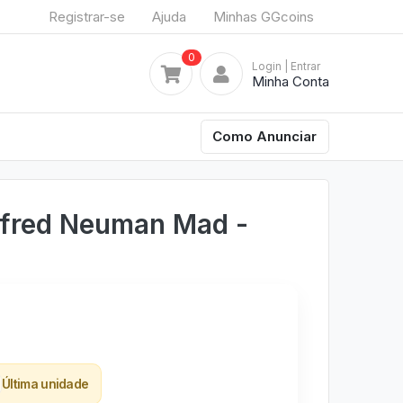
Registrar-se
Ajuda
Minhas GGcoins
0
Login
| Entrar
Minha Conta
Como Anunciar
lfred Neuman Mad -
Última unidade