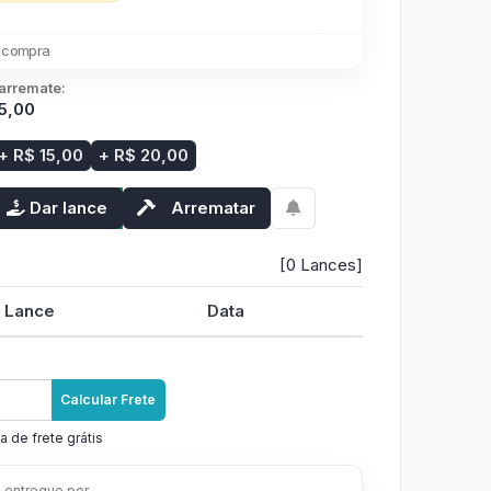
 compra
 arremate:
15,00
+ R$ 15,00
+ R$ 20,00
Dar lance
Arrematar
[0 Lances]
Lance
Data
Calcular Frete
a de frete grátis
 entregue por