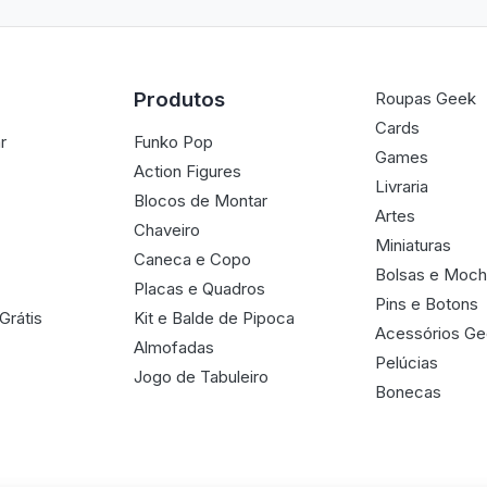
Produtos
Roupas Geek
Cards
r
Funko Pop
Games
Action Figures
Livraria
Blocos de Montar
Artes
Chaveiro
Miniaturas
Caneca e Copo
Bolsas e Moch
Placas e Quadros
Pins e Botons
Grátis
Kit e Balde de Pipoca
Acessórios G
Almofadas
Pelúcias
Jogo de Tabuleiro
Bonecas