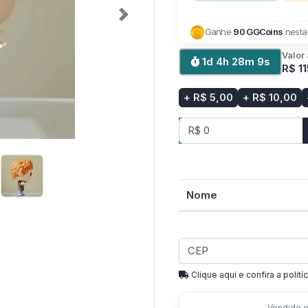
Next
Ganhe
90 GGCoins
nesta
Valor
1d 4h 28m 8s
R$ 1
+ R$ 5,00
+ R$ 10,00
Nome
Clique aqui e confira a politíc
Vendido e