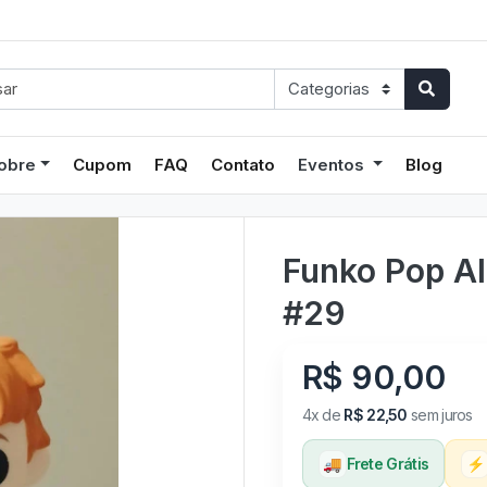
obre
Cupom
FAQ
Contato
Eventos
Blog
Funko Pop A
#29
R$ 90,00
4x de
R$ 22,50
sem juros
🚚
Frete Grátis
⚡