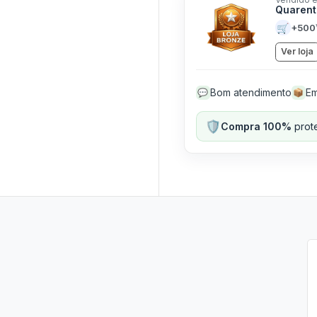
Quarent
🛒
+500
Ver loja
Bom atendimento
Em
💬
📦
🛡️
Compra 100%
prote