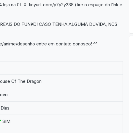
loja na 0L X: tinyurl. com/y7y2y238 (tire o espaço do l1nk e
S REAIS DO FUNKO! CASO TENHA ALGUMA DÚVIDA, NOS
ie/anime/desenho entre em contato conosco! ^^
ouse Of The Dragon
ovo
 Dias
SIM