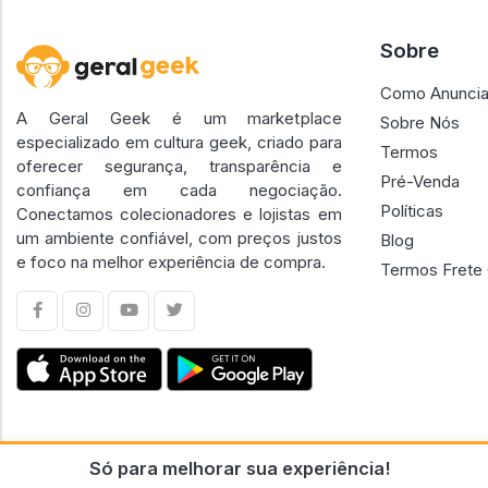
Sobre
Como Anuncia
A Geral Geek é um marketplace
Sobre Nós
especializado em cultura geek, criado para
Termos
oferecer segurança, transparência e
Pré-Venda
confiança em cada negociação.
Políticas
Conectamos colecionadores e lojistas em
um ambiente confiável, com preços justos
Blog
e foco na melhor experiência de compra.
Termos Frete 
Só para melhorar sua experiência!
CNPJ n.º 30.220.458/0001-17 - GERAL GEEK PORTAL ELETRONICO LTDA.