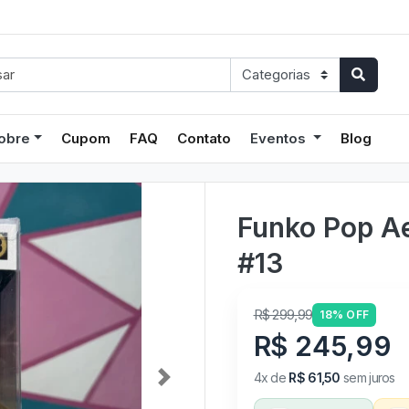
obre
Cupom
FAQ
Contato
Eventos
Blog
Funko Pop A
#13
R$ 299,99
18% OFF
R$ 245,99
4x de
R$ 61,50
sem juros
Next