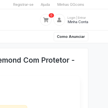
Registrar-se
Ajuda
Minhas GGcoins
0
Login
| Entrar
Minha Conta
Como Anunciar
emond Com Protetor -