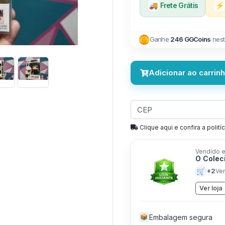
🚚
Frete Grátis
⚡
Ganhe
246 GGCoins
nest
Adicionar ao carrin
Clique aqui e confira a politíc
Vendido e
O Colec
🛒
+2
Ve
Ver loja
Embalagem segura
📦