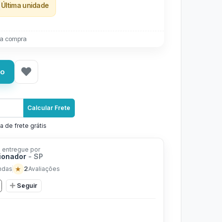
Última unidade
a compra
ho
Calcular Frete
a de frete grátis
 entregue por
ionador
- SP
★
2
ndas
Avaliações
Seguir