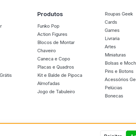
Produtos
Roupas Geek
Cards
r
Funko Pop
Games
Action Figures
Livraria
Blocos de Montar
Artes
Chaveiro
Miniaturas
Caneca e Copo
Bolsas e Moch
Placas e Quadros
Pins e Botons
Grátis
Kit e Balde de Pipoca
Acessórios G
Almofadas
Pelúcias
Jogo de Tabuleiro
Bonecas