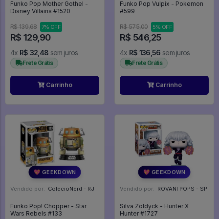
Funko Pop Mother Gothel -
Funko Pop Vulpix - Pokemon
Disney Villains #1520
#599
R$ 139,68
R$ 575,00
7% OFF
5% OFF
R$ 129,90
R$ 546,25
4x
R$ 32,48
sem juros
4x
R$ 136,56
sem juros
Frete Grátis
Frete Grátis
Carrinho
Carrinho
💖 GEEKDOWN
💖 GEEKDOWN
Vendido por:
ColecioNerd - RJ
Vendido por:
ROVANI POPS - SP
Funko Pop! Chopper - Star
Silva Zoldyck - Hunter X
Wars Rebels #133
Hunter #1727