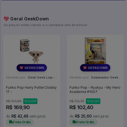
💖 Geral GeekDown
Os preços estão caindo e o cashback vem de bônus!
💖 GEEKDOWN
💖 GEEKDOWN
Vendido por:
Geral Geek Loja - SP
Vendido por:
Embaixador Geek - SP
Funko Pop Harry Potter Dobby
Funko Pop - Ryukyu - My Hero
17 -
Academia #1007
R$ 199,88
R$ 113,78
15% OFF
10% OFF
R$ 169,90
R$ 102,40
4x
R$ 42,48
sem juros
4x
R$ 25,60
sem juros
Frete Grátis
Frete Grátis