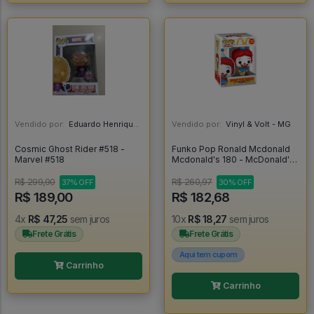
Vendido por:
Eduardo Henrique - SP
Vendido por:
Vinyl & Volt - MG
Cosmic Ghost Rider #518 -
Funko Pop Ronald Mcdonald
Marvel #518
Mcdonald's 180 - McDonald's
#180
R$ 299,90
R$ 260,97
37% OFF
30% OFF
R$ 189,00
R$ 182,68
4x
R$ 47,25
sem juros
10x
R$ 18,27
sem juros
Frete Grátis
Frete Grátis
Aqui tem cupom
Carrinho
Carrinho