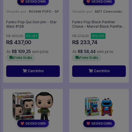
💖 GEEKDOWN
💖 GEEKDOWN
Vendido por:
ROVANI POPS - SP
Vendido por:
MDT Colecionáveis - DF
Funko Pop Qui Gon jinn - Star
Funko Pop Black Panther
Wars #128
Chase - Marvel Black Panther
#273
R$ 460,00
R$ 274,99
5% OFF
15% OFF
R$ 437,00
R$ 233,74
4x
R$ 109,25
sem juros
4x
R$ 58,44
sem juros
Frete Grátis
Frete Grátis
Carrinho
Carrinho
💖 GEEKDOWN
💖 GEEKDOWN