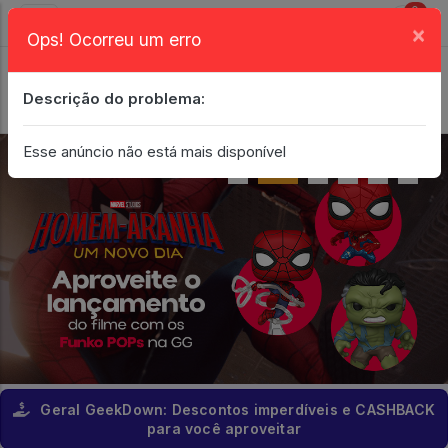
0
×
Ops! Ocorreu um erro
Login
| Entrar
Descrição do problema:
Minha Conta
Esse anúncio não está mais disponível
Geral GeekDown: Descontos imperdíveis e CASHBACK
para você aproveitar