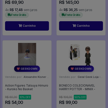
R$ 69,90
R$ 145,00
4x
R$ 17,48
sem juros
4x
R$ 36,25
sem juros
Frete Grátis
Frete Grátis
Carrinho
Carrinho
💖 GEEKDOWN
💖 GEEKDOWN
Vendido por:
Alexandre Kisner - PR
Vendido por:
Geral Geek Loja - SP
Action Figures Tatsuya Himuro
BONECO COLECIONAVEL
- Kuroko No Basket
HARRY POTTER - MINIX -
R$ 60,00
R$ 198,00
10% OFF
50% OFF
R$ 54,00
R$ 99,00