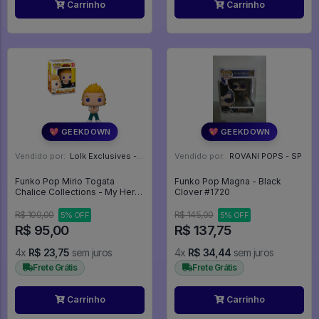
Carrinho
Carrinho
💖 GEEKDOWN
💖 GEEKDOWN
Vendido por:
Lolk Exclusives - SP
Vendido por:
ROVANI POPS - SP
Funko Pop Mirio Togata
Funko Pop Magna - Black
Chalice Collections - My Hero
Clover #1720
Academy #611
R$ 100,00
R$ 145,00
5% OFF
5% OFF
R$ 95,00
R$ 137,75
4x
R$ 23,75
sem juros
4x
R$ 34,44
sem juros
Frete Grátis
Frete Grátis
Carrinho
Carrinho