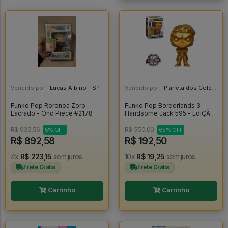
Vendido por:
Lucas Albino - SP
Vendido por:
Planeta dos Colecionáveis - SP
Funko Pop Roronoa Zoro -
Funko Pop Borderlands 3 -
Lacrado - Ond Piece #2178
Handsome Jack 595 - EdiÇÃo
Especial - Funko Pop Games
#594
R$ 939,56
R$ 550,00
5% OFF
65% OFF
R$ 892,58
R$ 192,50
4x
R$ 223,15
sem juros
10x
R$ 19,25
sem juros
Frete Grátis
Frete Grátis
Carrinho
Carrinho