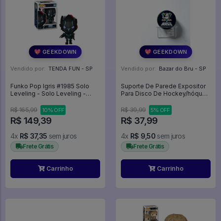
💖 GEEKDOWN
💖 GEEKDOWN
Vendido por:
TENDA FUN - SP
Vendido por:
Bazar do Bru - SP
Funko Pop Igris #1985 Solo
Suporte De Parede Expositor
Leveling - Solo Leveling -
Para Disco De Hockey/hóquei
#1985 - Funko Pop - #1985 -
- Expositor
FUNKO POP #1985
R$ 165,99
R$ 39,99
10% OFF
5% OFF
R$ 149,39
R$ 37,99
4x
R$ 37,35
sem juros
4x
R$ 9,50
sem juros
Frete Grátis
Frete Grátis
Carrinho
Carrinho