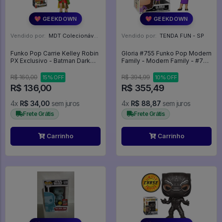
💖 GEEKDOWN
💖 GEEKDOWN
Vendido por:
MDT Colecionáveis - DF
Vendido por:
TENDA FUN - SP
Funko Pop Carrie Kelley Robin
Gloria #755 Funko Pop Modern
PX Exclusivo - Batman Dark
Family - Modern Family - #755
Knight Returns #115
- Funko Pop - #755 - FUNKO
POP #755
R$ 160,00
R$ 394,99
15% OFF
10% OFF
R$ 136,00
R$ 355,49
4x
R$ 34,00
sem juros
4x
R$ 88,87
sem juros
Frete Grátis
Frete Grátis
Carrinho
Carrinho