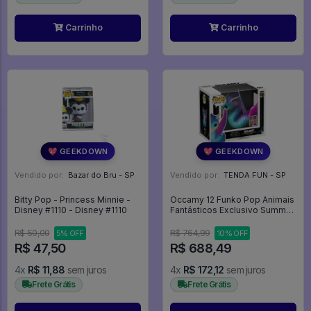
Carrinho
Carrinho
💖 GEEKDOWN
💖 GEEKDOWN
Vendido por:
Bazar do Bru - SP
Vendido por:
TENDA FUN - SP
Bitty Pop - Princess Minnie -
Occamy 12 Funko Pop Animais
Disney #1110 - Disney #1110
Fantásticos Exclusivo Summer
Convention 2017 Harry Potter -
Fantastic Beasts - #62 - Funko
R$ 50,00
R$ 764,99
5% OFF
10% OFF
Pop - #62 - FUNKO POP #62
R$ 47,50
R$ 688,49
4x
R$ 11,88
sem juros
4x
R$ 172,12
sem juros
Frete Grátis
Frete Grátis