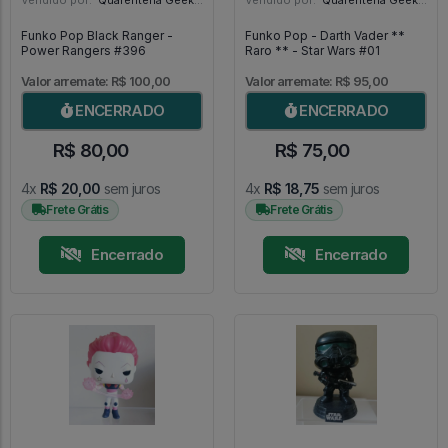
Vendido por:
Quarentena Geek Store - SP
Vendido por:
Quarentena Geek Store - SP
Funko Pop Black Ranger -
Funko Pop - Darth Vader **
Power Rangers #396
Raro ** - Star Wars #01
Valor arremate: R$ 100,00
Valor arremate: R$ 95,00
ENCERRADO
ENCERRADO
R$ 80,00
R$ 75,00
4x
R$ 20,00
sem juros
4x
R$ 18,75
sem juros
Frete Grátis
Frete Grátis
Encerrado
Encerrado