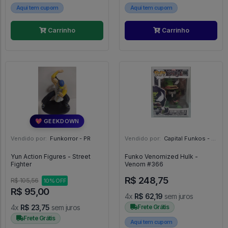
Aqui tem cupom
Aqui tem cupom
Carrinho
Carrinho
💖 GEEKDOWN
Vendido por:
Funkorror - PR
Vendido por:
Capital Funkos - DF
Yun Action Figures - Street
Funko Venomized Hulk -
Fighter
Venom #366
R$ 248,75
R$ 105,56
10% OFF
R$ 95,00
4x
R$ 62,19
sem juros
4x
R$ 23,75
sem juros
Frete Grátis
Frete Grátis
Aqui tem cupom