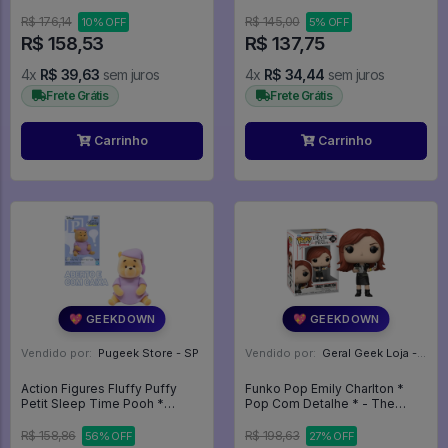
R$ 176,14
R$ 145,00
10% OFF
5% OFF
R$ 158,53
R$ 137,75
4x
R$ 39,63
sem juros
4x
R$ 34,44
sem juros
Frete Grátis
Frete Grátis
Carrinho
Carrinho
💖 GEEKDOWN
💖 GEEKDOWN
Vendido por:
Pugeek Store - SP
Vendido por:
Geral Geek Loja - SP
Action Figures Fluffy Puffy
Funko Pop Emily Charlton *
Petit Sleep Time Pooh *
Pop Com Detalhe * - The
Aberto * - Disney Winnie The
Devil Wears Prada #2044
Pooh
R$ 158,86
R$ 198,63
56% OFF
27% OFF