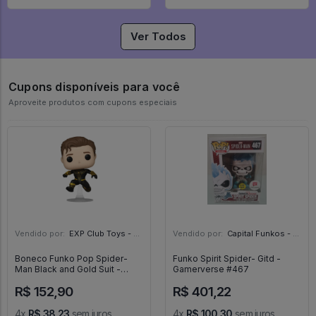
Ver Todos
Cupons disponíveis para você
Aproveite produtos com cupons especiais
Vendido por:
EXP Club Toys - SP
Vendido por:
Capital Funkos - DF
Boneco Funko Pop Spider-
Funko Spirit Spider- Gitd -
Man Black and Gold Suit -
Gamerverse #467
Marvel Studios Spider-Man No
R$ 152,90
R$ 401,22
Way Home #1073
4x
R$ 38,23
sem juros
4x
R$ 100,30
sem juros