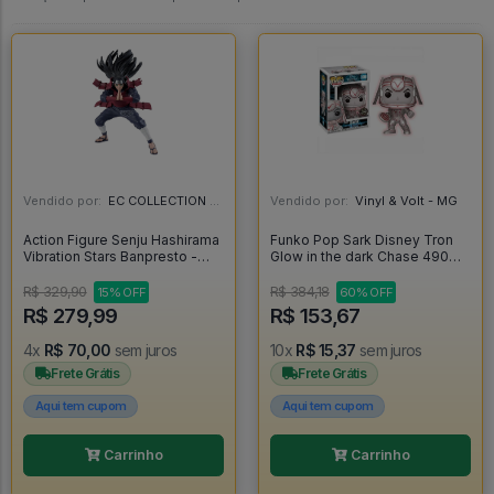
Vendido por:
EC COLLECTION - SP
Vendido por:
Vinyl & Volt - MG
Action Figure Senju Hashirama
Funko Pop Sark Disney Tron
Vibration Stars Banpresto -
Glow in the dark Chase 490
Naruto - Naruto Shippuden
[Limited Edition] - Disney
#490
R$ 329,90
R$ 384,18
15% OFF
60% OFF
R$ 279,99
R$ 153,67
4x
R$ 70,00
sem juros
10x
R$ 15,37
sem juros
Frete Grátis
Frete Grátis
Aqui tem cupom
Aqui tem cupom
Carrinho
Carrinho