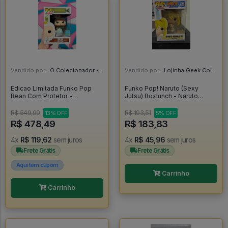
Vendido por:
O Colecionador - SP
Vendido por:
Lojinha Geek Colecionáveis - DF
Edicao Limitada Funko Pop
Funko Pop! Naruto (Sexy
Bean Com Protetor -
Jutsu) Boxlunch - Naruto
Disenchantment #590
Shippuden #726
R$ 549,99
R$ 193,51
13% OFF
5% OFF
R$ 478,49
R$ 183,83
4x
R$ 119,62
sem juros
4x
R$ 45,96
sem juros
Frete Grátis
Frete Grátis
Aqui tem cupom
Carrinho
Carrinho