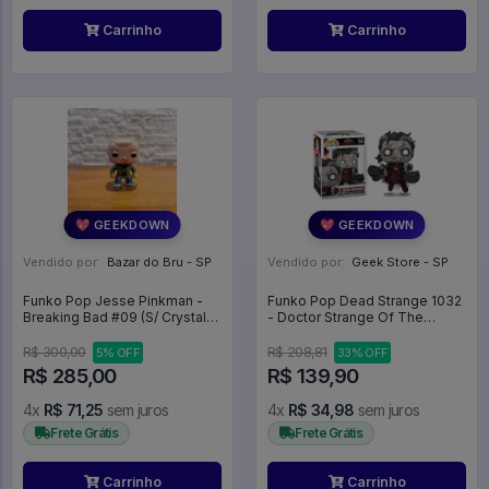
Carrinho
Carrinho
💖 GEEKDOWN
💖 GEEKDOWN
Vendido por:
Bazar do Bru - SP
Vendido por:
Geek Store - SP
Funko Pop Jesse Pinkman -
Funko Pop Dead Strange 1032
Breaking Bad #09 (S/ Crystal
- Doctor Strange Of The
Ship) - Breaking Bad #09
Multiverse Of Madness #1032
R$ 300,00
R$ 208,81
5% OFF
33% OFF
R$ 285,00
R$ 139,90
4x
R$ 71,25
sem juros
4x
R$ 34,98
sem juros
Frete Grátis
Frete Grátis
Carrinho
Carrinho