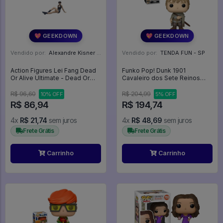
💖 GEEKDOWN
💖 GEEKDOWN
Vendido por:
Alexandre Kisner - PR
Vendido por:
TENDA FUN - SP
Action Figures Lei Fang Dead
Funko Pop! Dunk 1901
Or Alive Ultimate - Dead Or
Cavaleiro dos Sete Reinos
Alive
Knight of the Seven Kingdoms
-
R$ 96,60
R$ 204,99
10% OFF
5% OFF
R$ 86,94
R$ 194,74
4x
R$ 21,74
sem juros
4x
R$ 48,69
sem juros
Frete Grátis
Frete Grátis
Carrinho
Carrinho