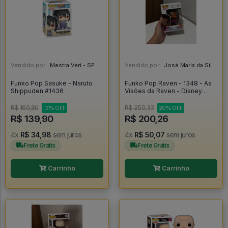
Vendido por:
Mestra Veri - SP
Vendido por:
José Maria da Silva Junior - AL
Funko Pop Sasuke - Naruto
Funko Pop Raven - 1348 - As
Shippuden #1436
Visões da Raven - Disney
Channel - Thats So Raven -
Raven Baxter - Disney 100
R$ 160,80
R$ 250,33
13% OFF
20% OFF
#1348
R$ 139,90
R$ 200,26
4x
R$ 34,98
sem juros
4x
R$ 50,07
sem juros
Frete Grátis
Frete Grátis
Carrinho
Carrinho