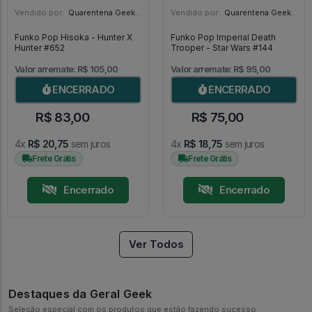
Vendido por:
Quarentena Geek Store - SP
Vendido por:
Quarentena Geek Store - SP
Funko Pop Hisoka - Hunter X
Funko Pop Imperial Death
Hunter #652
Trooper - Star Wars #144
Valor arremate: R$ 105,00
Valor arremate: R$ 95,00
ENCERRADO
ENCERRADO
R$ 83,00
R$ 75,00
4x
R$ 20,75
sem juros
4x
R$ 18,75
sem juros
Frete Grátis
Frete Grátis
Encerrado
Encerrado
Ver Todos
Destaques da Geral Geek
Seleção especial com os produtos que estão fazendo sucesso