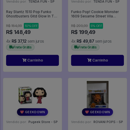
Vendido por:
TENDA FUN - SP
Vendido por:
TENDA FUN - SP
Ray Stantz 1510 Pop Funko
Funko Pop! Cookie Monster
Ghostbusters Gitd Glow In The
1609 Sesame Street Vila
Dark - Caça Fantasmas - #1510
Sesamo -
- Funko Pop - #1510 - FUNKO
R$ 164,99
R$ 209,99
10% OFF
5% OFF
POP #1510
R$ 148,49
R$ 199,49
4x
R$ 37,12
sem juros
4x
R$ 49,87
sem juros
Frete Grátis
Frete Grátis
Carrinho
Carrinho
💖 GEEKDOWN
💖 GEEKDOWN
Vendido por:
Pugeek Store - SP
Vendido por:
ROVANI POPS - SP