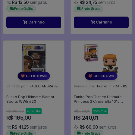
4x
R$ 13,50
sem juros
4x
R$ 24,75
sem juros
Frete Grátis
Frete Grátis
Carrinho
Carrinho
💖 GEEKDOWN
💖 GEEKDOWN
Vendido por:
PAULO ANDRADE - RJ
Vendido por:
Funko in POA - RS
Funko Pop Ultimate Warrior -
Funko Pop Disney Ultimate
Sports WWE #20
Princess 2 Cinderella 1015
Princesas Cinderela - Disney
#1015
R$ 300,00
R$ 320,01
45% OFF
25% OFF
R$ 165,00
R$ 240,01
4x
R$ 41,25
sem juros
4x
R$ 60,00
sem juros
Frete Grátis
Frete Grátis