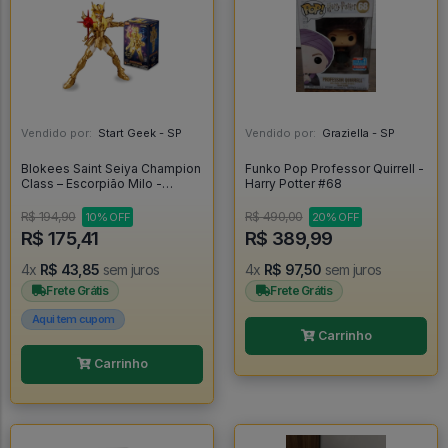
Vendido por:
Start Geek - SP
Vendido por:
Graziella - SP
Blokees Saint Seiya Champion
Funko Pop Professor Quirrell -
Class – Escorpião Milo -
Harry Potter #68
Blokees
R$ 194,90
R$ 490,00
10% OFF
20% OFF
R$ 175,41
R$ 389,99
4x
R$ 43,85
sem juros
4x
R$ 97,50
sem juros
Frete Grátis
Frete Grátis
Aqui tem cupom
Carrinho
Carrinho