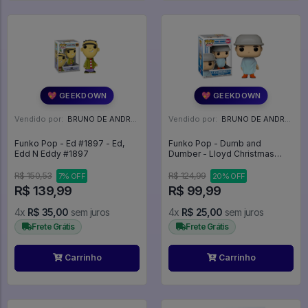
💖 GEEKDOWN
💖 GEEKDOWN
Vendido por:
BRUNO DE ANDRADE CLEMENTE - SC
Vendido por:
BRUNO DE ANDRADE CLEMENTE - SC
Funko Pop - Ed #1897 - Ed,
Funko Pop - Dumb and
Edd N Eddy #1897
Dumber - Lloyd Christmas
Getting A Haircut #1041 - Dumb
And Dumber #1041
R$ 150,53
R$ 124,99
7% OFF
20% OFF
R$ 139,99
R$ 99,99
4x
R$ 35,00
sem juros
4x
R$ 25,00
sem juros
Frete Grátis
Frete Grátis
Carrinho
Carrinho