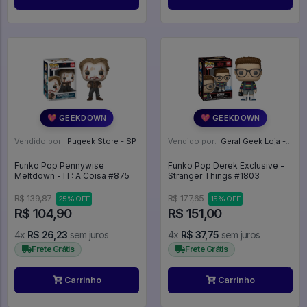
💖 GEEKDOWN
💖 GEEKDOWN
Vendido por:
Pugeek Store - SP
Vendido por:
Geral Geek Loja - SP
Funko Pop Pennywise
Funko Pop Derek Exclusive -
Meltdown - IT: A Coisa #875
Stranger Things #1803
R$ 139,87
R$ 177,65
25% OFF
15% OFF
R$ 104,90
R$ 151,00
4x
R$ 26,23
sem juros
4x
R$ 37,75
sem juros
Frete Grátis
Frete Grátis
Carrinho
Carrinho