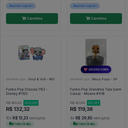
Aqui tem cupom
Aqui tem cupom
Carrinho
Carrinho
💖 GEEKDOWN
Vendido por:
Vinyl & Volt - MG
Vendido por:
Meus Pops - SP
Funko Pop Dracula 1152 -
Funko Pop Grandma Tala (sem
Disney #1152
Caixa) - Moana #418
R$ 189,03
R$ 127,00
30% OFF
6% OFF
R$ 132,32
R$ 119,38
10x
R$ 13,23
sem juros
4x
R$ 29,85
sem juros
Frete Grátis
Frete Grátis