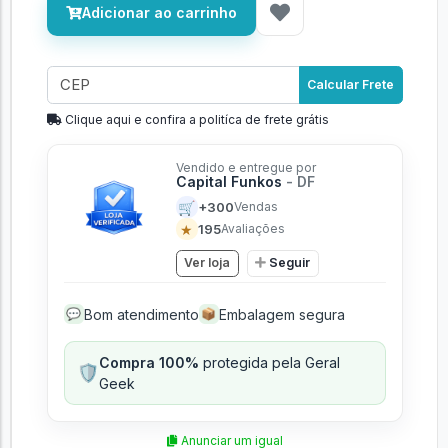
Adicionar ao carrinho
Calcular Frete
Clique aqui e confira a politíca de frete grátis
Vendido e entregue por
Capital Funkos
- DF
🛒
+300
Vendas
★
195
Avaliações
Ver loja
Seguir
Bom atendimento
Embalagem segura
💬
📦
Compra 100%
protegida pela Geral
🛡️
Geek
Anunciar um igual