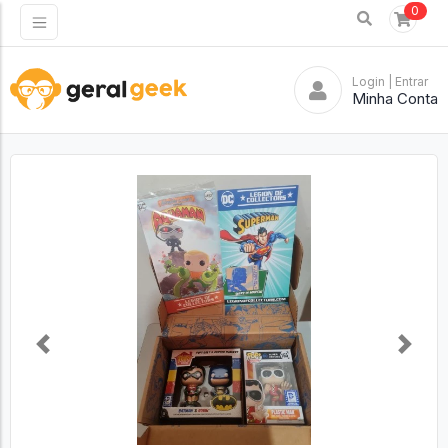
0
Login
| Entrar
Minha Conta
Previous
Next