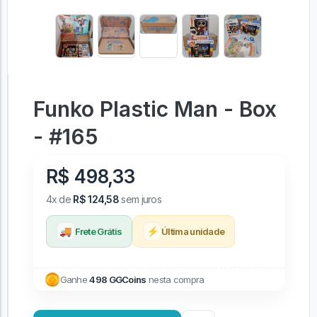
Funko Plastic Man - Box
- #165
R$ 498,33
4x de
R$ 124,58
sem juros
🚚
⚡
Frete Grátis
Última unidade
Ganhe
498 GGCoins
nesta compra