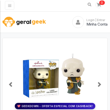
0
Login
| Entrar
Minha Conta
Previous
Next
💖 GEEKDOWN - OFERTA ESPECIAL COM CASHBACK!