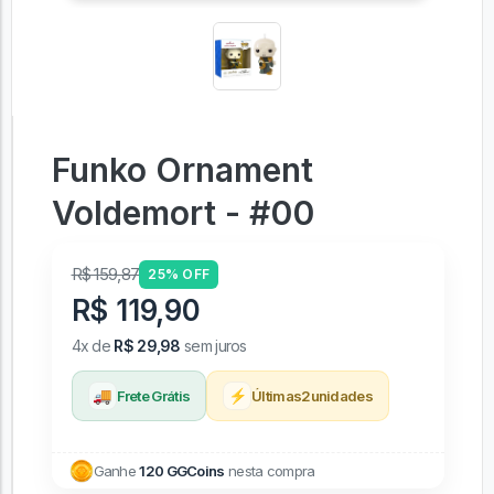
Funko Ornament
Voldemort - #00
R$ 159,87
25% OFF
R$ 119,90
4x de
R$ 29,98
sem juros
🚚
⚡
Frete Grátis
Últimas
2
unidades
Ganhe
120 GGCoins
nesta compra