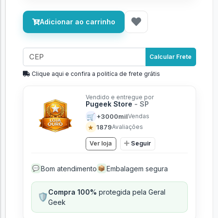
Adicionar ao carrinho
Calcular Frete
Clique aqui e confira a politíca de frete grátis
Vendido e entregue por
Pugeek Store
- SP
🛒
+3000mil
Vendas
★
1879
Avaliações
Ver loja
Seguir
Bom atendimento
Embalagem segura
💬
📦
Compra 100%
protegida pela Geral
🛡️
Geek