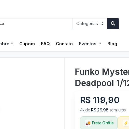
obre
Cupom
FAQ
Contato
Eventos
Blog
Funko Myster
Deadpool 1/1
R$ 119,90
4x de
R$ 29,98
sem juros
🚚
Frete Grátis
⚡