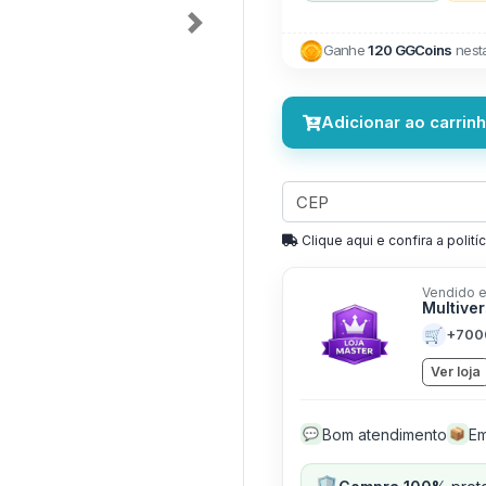
Next
Ganhe
120 GGCoins
nest
Adicionar ao carrin
Clique aqui e confira a politíc
Vendido e
Multive
🛒
+700
Ver loja
Bom atendimento
Em
💬
📦
🛡️