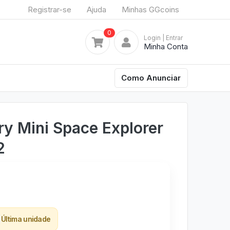
Registrar-se
Ajuda
Minhas GGcoins
0
Login
| Entrar
Minha Conta
Como Anunciar
y Mini Space Explorer
2
Última unidade