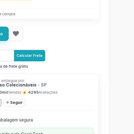
a compra
ho
Calcular Frete
a de frete grátis
 entregue por
rso Colecionáveis
- SP
0mil
★
4295
Vendas
Avaliações
Seguir
balagem segura